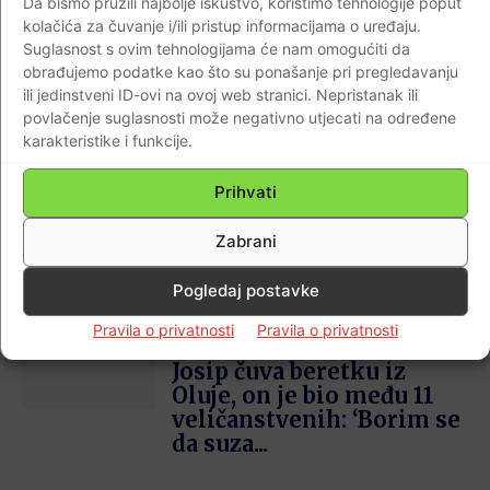
Da bismo pružili najbolje iskustvo, koristimo tehnologije poput
ili hrvatskim zastavicama.
kolačića za čuvanje i/ili pristup informacijama o uređaju.
Suglasnost s ovim tehnologijama će nam omogućiti da
obrađujemo podatke kao što su ponašanje pri pregledavanju
G.S.
ili jedinstveni ID-ovi na ovoj web stranici. Nepristanak ili
povlačenje suglasnosti može negativno utjecati na određene
karakteristike i funkcije.
Prihvati
Najnovije
Zabrani
Pogledaj postavke
Vitez GENERACIJE
SLOBODE – PODIGAO
Pravila o privatnosti
Pravila o privatnosti
BARJAK NA TVRĐAVU /
Josip čuva beretku iz
Oluje, on je bio među 11
veličanstvenih: ‘Borim se
da suza...