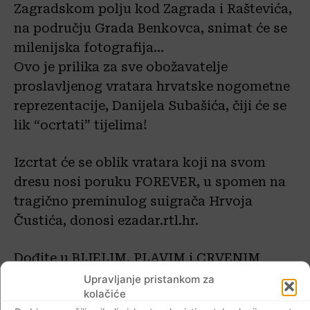
Zagradskom polju kod Zagrada i Raštevića,
na području Grada Benkovca, snimat će se
milenijska fotografija…
Ovo je prilika za sve obožavatelje
proslavljenog vratara hrvatske nogometne
reprezentacije, Danijela Subašića, čiji će se
lik “ocrtati” tijelima!
Izcrtat će se oblik vratara koji na svom
dresu nosi poruku FOREVER, u spomen na
tragično preminulog suigrača Hrvoja
Čustića, donosi ezadar.rtl.hr.
Dođite u BIJELIM, PLAVIM i CRVENIM
majicama ili u DRESOVIMA hrvatske
Upravljanje pristankom za
kolačiće
nogometne reprezentacije i sa navijačkim