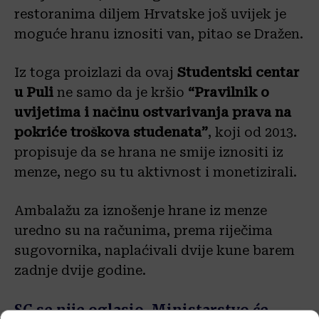
restoranima diljem Hrvatske još uvijek je
moguće hranu iznositi van, pitao se Dražen.
Iz toga proizlazi da ovaj
Studentski centar
u Puli
ne samo da je kršio
“Pravilnik o
uvijetima i načinu ostvarivanja prava na
pokriće troškova studenata”
, koji od 2013.
propisuje da se hrana ne smije iznositi iz
menze, nego su tu aktivnost i monetizirali.
Ambalažu za iznošenje hrane iz menze
uredno su na računima, prema riječima
sugovornika, naplaćivali dvije kune barem
zadnje dvije godine.
SC se nije oglasio, Ministarstvo će