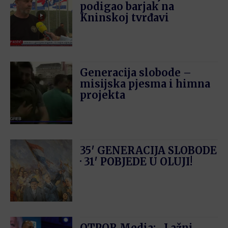
podigao barjak na
Kninskoj tvrđavi
Generacija slobode –
misijska pjesma i himna
projekta
35′ GENERACIJA SLOBODE
· 31′ POBJEDE U OLUJI!
OTPOR.Media: „Lažni