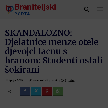
Braniteljski
PORTAL
SKANDALOZNO:
Djelatnice menze otele
djevojci tacnu s
hranom: Studenti ostali
šokirani
3
min.
Braniteljski portal
11 lipnja 2019.