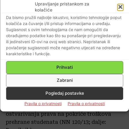
Upravljanje pristankom za
ispitati slučaj
kolačiće
Da bismo pružili najbolje iskustvo, koristimo tehnologije poput
Da su u SC-u sa nekih šest godina
kolačića za čuvanje i/ili pristup informacijama o uređaju.
zakašnjenja počeli primjenjivati gore
Suglasnost s ovim tehnologijama će nam omogućiti da
navedeni pravilnik, svjedoči još jedan
obrađujemo podatke kao što su ponašanje pri pregledavanju
ili jedinstveni ID-ovi na ovoj web stranici. Nepristanak ili
detalj, priča Dražen.
povlačenje suglasnosti može negativno utjecati na određene
karakteristike i funkcije.
Upit je poslan i Ministarstvu. U njemu stoji
pitanje vezano za ilegalno naplaćivanje
Prihvati
“kutija za van”, a stoji i pitanje vezano za
Zabrani
sankcije predviđenje za kršenje Pravilnika.
Pogledaj postavke
“Sukladno članku 16. stavku 5. podstavku
Pravila o privatnosti
Pravila o privatnosti
4. Pravilnika o uvjetima i načinu
ostvarivanja prava na pokriće troškova
prehrane studenata (NN 120/13; dalje: