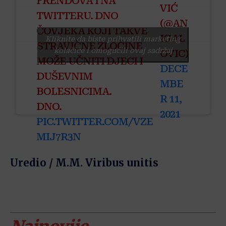
FRENDOVA I NA
1
VIĆ
NI.
TWITTERU. DNO
(@AN
ČOVJEKA KOJI TAKVE
IGAL
Kliknite da biste prihvatili marketing
STRAVIČNE ZLOČINE
kolačiće i omogućili ovaj sadržaj
OVIC)
MOŽE UČNITI DJECI I
DECE
DUŠEVNIM
MBE
BOLESNICIMA.
R 11,
DNO.
2021
PIC.TWITTER.COM/VZE
MIJ7R3N
Uredio / M.M. Viribus unitis