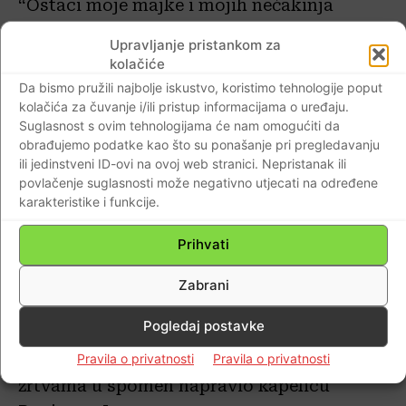
“Ostaci moje majke i mojih nećakinja
Željke i Nikoline nikada nisu pronađeni,
Upravljanje pristankom za
vjerujem da su bačeni u neku jamu. Nakon
kolačiće
Oluje sam se raspitivao, ispitivao i tražio,
Da bismo pružili najbolje iskustvo, koristimo tehnologije poput
pokušavao na sve načine nešto saznati.
kolačića za čuvanje i/ili pristup informacijama o uređaju.
Suglasnost s ovim tehnologijama će nam omogućiti da
Došao sam do jedne žene koja mi je
obrađujemo podatke kao što su ponašanje pri pregledavanju
ispričala da je jedan od tih četnika dolazio
ili jedinstveni ID-ovi na ovoj web stranici. Nepristanak ili
kod nje. Sa sobom je nosio pletenicu koju
povlačenje suglasnosti može negativno utjecati na određene
karakteristike i funkcije.
je odrezao Željki i hvalio se da ju je u
Gornjim Jamama odrezao jednoj curici. Tu
Prihvati
je pletenicu čak močio u kavu i tu kavu pio.
Kad sam to čuo, i još jako puno ružnih
Zabrani
stvari, tri mjeseca nisam mogao doći k
Pogledaj postavke
sebi”, izjavio je sin Kuštreba koji je na
Pravila o privatnosti
Pravila o privatnosti
svojem zemljištu u Gornjim Jamama
žrtvama u spomen napravio kapelicu