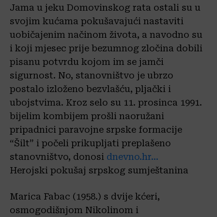
Jama u jeku Domovinskog rata ostali su u
svojim kućama pokušavajući nastaviti
uobičajenim načinom života, a navodno su
i koji mjesec prije bezumnog zločina dobili
pisanu potvrdu kojom im se jamči
sigurnost. No, stanovništvo je ubrzo
postalo izloženo bezvlašću, pljački i
ubojstvima. Kroz selo su 11. prosinca 1991.
bijelim kombijem prošli naoružani
pripadnici paravojne srpske formacije
“Šilt” i počeli prikupljati preplašeno
stanovništvo, donosi
dnevno.hr…
Herojski pokušaj srpskog sumještanina
Marica Fabac (1958.) s dvije kćeri,
osmogodišnjom Nikolinom i