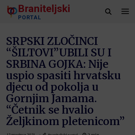
Braniteljski
PORTAL
SRPSKI ZLOČINCI
“ŠILTOVI”UBILI SU I
SRBINA GOJKA: Nije
uspio spasiti hrvatsku
djecu od pokolja u
Gornjim Jamama.
“Četnik se hvalio
Željkinom pletenicom”
Braniteljski portal
12 prosinca 2021.