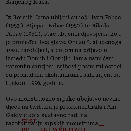
Ranjenog Isusa.
Iz Gornjih Jama ubijeni su još i Ivan Fabac
(1953.), Stjepan Fabac (1950.) te Nikola
Fabac (1961.), otac ubijenih djevojčica koji
je pronađen bez glave. Oni su 3. studenoga
1991. zarobljeni, a potom na prijevoju
između Donjih i Gornjih Jama usmrćeni
vatrenim oružjem. Njihovi posmrtni ostaci
su pronađeni, ekshumirani i sahranjeni su
tijekom 1996. godine.
Ovo monstruozno srpsko ubojstvo nevine
djece na twitteru je prokomentirala i Ani
Galović koja sustavno radi na
SEST
razotkrivanju srpskih monstruma.
—
RE
EKIPA ŠILTOVI I