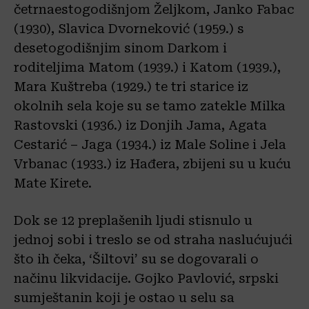
četrnaestogodišnjom Željkom, Janko Fabac
(1930), Slavica Dvorneković (1959.) s
desetogodišnjim sinom Darkom i
roditeljima Matom (1939.) i Katom (1939.),
Mara Kuštreba (1929.) te tri starice iz
okolnih sela koje su se tamo zatekle Milka
Rastovski (1936.) iz Donjih Jama, Agata
Cestarić – Jaga (1934.) iz Male Soline i Jela
Vrbanac (1933.) iz Hađera, zbijeni su u kuću
Mate Kirete.
Dok se 12 preplašenih ljudi stisnulo u
jednoj sobi i treslo se od straha naslućujući
što ih čeka, ‘Šiltovi’ su se dogovarali o
načinu likvidacije. Gojko Pavlović, srpski
sumještanin koji je ostao u selu sa