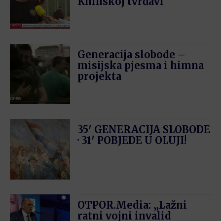
Kninskoj tvrđavi
Generacija slobode –
misijska pjesma i himna
projekta
35′ GENERACIJA SLOBODE
· 31′ POBJEDE U OLUJI!
OTPOR.Media: „Lažni
ratni vojni invalid