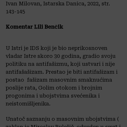
Ivan Milovan, Istarska Danica, 2022, str.
143-145
Komentar Lili Benčik
U Istri je IDS koji je bio neprikosnoven
vladar Istre skoro 30 godina, gradio svoju
politiku na antifašizmu, koji ustvari i nije
antifašašizam. Prestao je biti antifašizam i
postao fašizam masovnim smaknućima
poslije rata, Golim otokom i brojnim
progonima i ubojstvima svećenika i
neistomišljenika.
Unatoč saznanju o masovnim ubojstvima (
zaklan je Miroslav Bulešič, odveden u smrt i