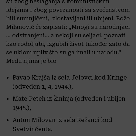
su zbog neslaganja s komunističkim
idejama i zbog povezanosti sa svećenstvom
bili sumnjičeni, zlostavljani ili ubijeni. Božo
Milanović će zapisati: „Mnogi su narodnjaci
… odstranjeni… a nekoji su seljaci, poznati
kao rodoljubi, izgubili život također zato da
se ukloni upliv što su ga imali u narodu.“
Medu njima je bio
Pavao Krajša iz sela Jelovci kod Kringe
(odveden 1, 4, 1944.),
Mate Peteh iz Žminja (odveden i ubijen
1945.),
Antun Milovan iz sela Režanci kod
Svetvinčenta,