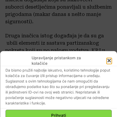
suborci desetljećima ponavljali u službenim
prigodama (makar danas s nešto manje
sigurnosti).
Druga inačica istog događaja je da su ga
ubili elementi iz sastava partizanskog
pokreta koji su po nalogu vodstva KPJ u
tom razdoblju pod kraj rata diljem
Upravljanje pristankom za
kolačiće
Hrvatske sustavno eliminirali one vođe
Da bismo pružili najbolje iskustvo, koristimo tehnologije poput
NOP-a za koje se ocijenilo da nisu dovoljno
kolačića za čuvanje i/ili pristup informacijama o uređaju.
na partijskoj liniji, sto se osobito osjetilo
Suglasnost s ovim tehnologijama će nam omogućiti da
među istarskim kadrovima.
Krajem rata i
obrađujemo podatke kao što su ponašanje pri pregledavanju
ili jedinstveni ID-ovi na ovoj web stranici. Nepristanak ili
poslije rata, nova jugoslavenska vlast se
povlačenje suglasnosti može negativno utjecati na određene
krvavo obračunala s tzv. istarskim
karakteristike i funkcije.
narodnjacima (zvjersko ubojstvo Mate
Prihvati
Peteha) i narodnim svećenicima (npr.