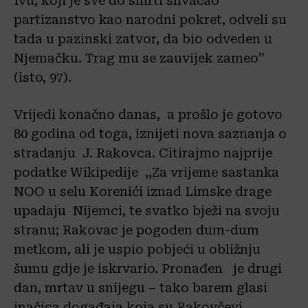
Ivu, koji je sve do smrti shvaćao
partizanstvo kao narodni pokret, odveli su
tada u pazinski zatvor, da bio odveden u
Njemačku. Trag mu se zauvijek zameo”
(isto, 97).
Vrijedi konačno danas, a prošlo je gotovo
80 godina od toga, iznijeti nova saznanja o
stradanju J. Rakovca. Citirajmo najprije
podatke Wikipedije ,,Za vrijeme sastanka
NOO u selu Korenići iznad Limske drage
upadaju Nijemci, te svatko bježi na svoju
stranu; Rakovac je pogoden dum-dum
metkom, ali je uspio pobjeći u obližnju
šumu gdje je iskrvario. Pronađen je drugi
dan, mrtav u snijegu – tako barem glasi
inačica događaja koja su Rakovčevi