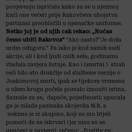
povjerenju ispričala kako su se u njezinoj
kući one večeri prije Rakovčeva ubojstva
partizani preoblačili u njemačke uniforme.
Netko joj je od njih čak rekao: „Noćas
ćemo ubiti Rakovca“
“Ako zasto?”Je doša
urdin odzgora.” Pa iako je kod samih sudi
akcije, ali i kod ljudi onih sela, godinama
vladala zavjera šutnje. Kao i (smrtni ) strah
reći bilo sto drukčije od službene verzije o
Joakimovoj smrti, ipak se tijekom vremena
u užem krugu počela pomalo iznositi istina.
Saznale su se, dapače, pojedinosti: upucala
ga je mlada pazinska skojevka N.R. a
nekima je iz skupine, koji su mu htjeli
pomoći da ne iskrvari (jer nisu su se
upućeni u zavjeru), rečeno: ,,Pustite ga,