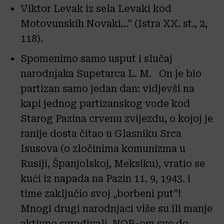
Viktor Levak iz sela Levaki kod
Motovunskih Novaki…” (Istra XX. st., 2,
118).
Spomenimo samo usput i slučaj
narodnjaka Supetarca L. M. On je bio
partizan samo jedan dan: vidjevši na
kapi jednog partizanskog vode kod
Starog Pazina crvenu zvijezdu, o kojoj je
ranije dosta čitao u Glasniku Srca
Isusova (o zločinima komunizma u
Rusiji, Španjolskoj, Meksiku), vratio se
kući iz napada na Pazin 11. 9, 1943. i
time zaključio svoj „borbeni put”!
Mnogi drugi narodnjaci više su ili manje
aktivno surađivali NOP-om sve do