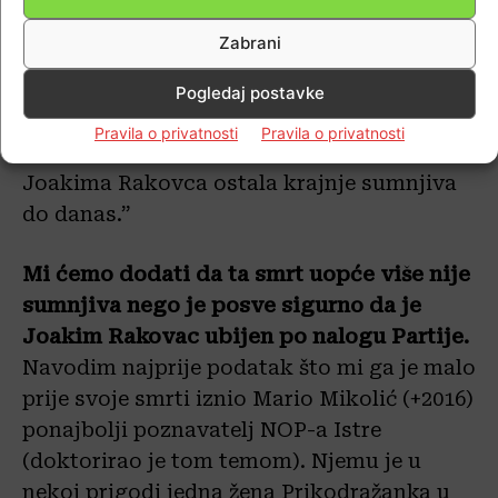
Kazimir Paić).
U toj čistki maknut je sav
Zabrani
matični istarski partizanski kadar,
smijenjeni su svi najistaknutiji partizanski
Pogledaj postavke
rukovoditelji Istre, mnogi su sumnjičení i
Pravila o privatnosti
Pravila o privatnosti
zlostavljani. Zbog svega toga je smrt
Joakima Rakovca ostala krajnje sumnjiva
do danas.”
Mi ćemo dodati da ta smrt uopće više nije
sumnjiva nego je posve sigurno da je
Joakim Rakovac ubijen po nalogu Partije.
Navodim najprije podatak što mi ga je malo
prije svoje smrti iznio Mario Mikolić (+2016)
ponajbolji poznavatelj NOP-a Istre
(doktorirao je tom temom). Njemu je u
nekoj prigodi jedna žena Prikodražanka u