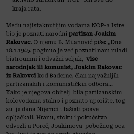
kraja rata.
Među najistaknutijim vođama NOP-a Istre
bio je poznati narodni
partizan Joakim
Rakovac
. O njemu B. Milanović piše: „Dne
18.1.1945. poginuo je već poznati nam mladi
bistroumni í odvažni seljak,
više
narodnjak ili komunist, Joakim Rakovac
iz Rakovci
kod Baderne, član najvažnijih
partizanskih i komunističkih odbora…
Kako je njegova obitelj bila partizanskim
kolovođama stalno i poznato uporište, tog
su je dana Nijemci i fašisti posve
opljačkali. Hranu, stoku i pokućstvo
odvezli u Poreč, Joakimova pobožnog oca