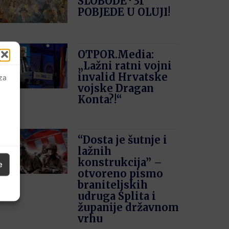
SLOBODE · 31′
POBJEDE U OLUJI!
OTPOR.Media:
„Lažni ratni vojni
invalid Hrvatske
 za
vojske Dragan
Konta?!“
“Dosta je šutnje i
lažnih
konstrukcija” –
e
otvoreno pismo
braniteljskih
udruga Splita i
županije državnom
vrhu