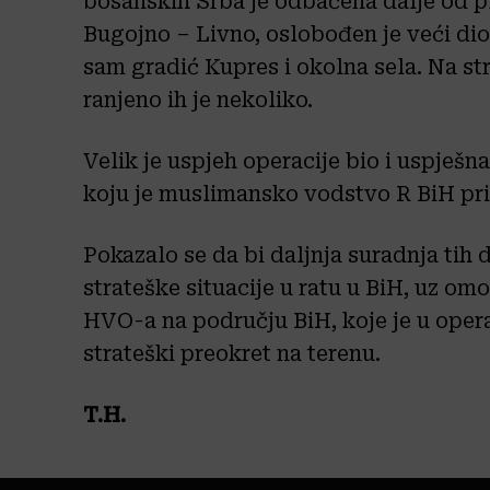
bosanskih Srba je odbačena dalje od p
Bugojno – Livno, oslobođen je veći dio
sam gradić Kupres i okolna sela. Na str
ranjeno ih je nekoliko.
Velik je uspjeh operacije bio i uspješn
koju je muslimansko vodstvo R BiH pri
Pokazalo se da bi daljnja suradnja tih 
strateške situacije u ratu u BiH, uz o
HVO-a na području BiH, koje je u opera
strateški preokret na terenu.
T.H.