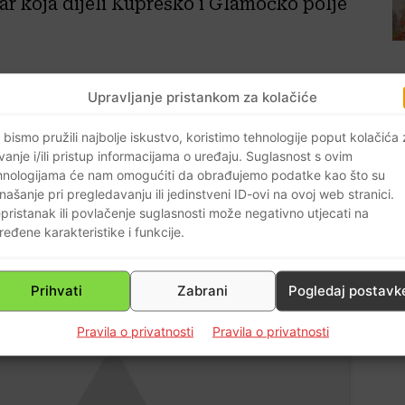
car koja dijeli Kupreško i Glamočko polje
a, stvaranje operativne osnovice za
Upravljanje pristankom za kolačiće
-a, otvaranje prometnice Bugojno –
da na Šuicu.
 bismo pružili najbolje iskustvo, koristimo tehnologije poput kolačića
vanje i/ili pristup informacijama o uređaju. Suglasnost s ovim
hnologijama će nam omogućiti da obrađujemo podatke kao što su
e ofenzive na Bihać i stvaranje
našanje pri pregledavanju ili jedinstveni ID-ovi na ovoj web stranici.
bađanje dijelova RH i Bosne pod
pristanak ili povlačenje suglasnosti može negativno utjecati na
ređene karakteristike i funkcije.
Prihvati
Zabrani
Pogledaj postavk
Pravila o privatnosti
Pravila o privatnosti