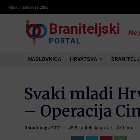
Petak, 7. kolovoza 2026.
Braniteljski
Ne 
PORTAL
NASLOVNICA
HRVATSKA
BRANITELJ
Svaki mladi Hrv
– Operacija Cin
Braniteljski portal
1
min.
5 studenoga 2017.