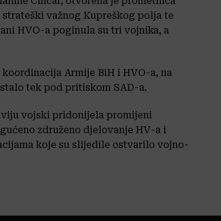
lanine Cincar, otvorena je prometnica
 strateški važnog Kupreškog polja te
ani HVO-a poginula su tri vojnika, a
a koordinacija Armije BiH i HVO-a, na
stalo tek pod pritiskom SAD-a.
dviju vojski pridonijela promijeni
mogućeno združeno djelovanje HV-a i
cijama koje su slijedile ostvarilo vojno-