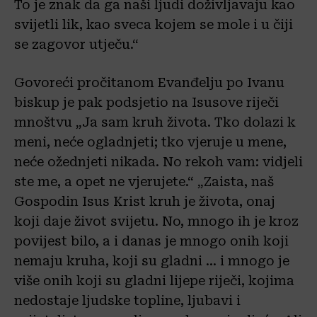
To je znak da ga naši ljudi doživljavaju kao
svijetli lik, kao sveca kojem se mole i u čiji
se zagovor utječu.“
Govoreći pročitanom Evanđelju po Ivanu
biskup je pak podsjetio na Isusove riječi
mnoštvu „Ja sam kruh života. Tko dolazi k
meni, neće ogladnjeti; tko vjeruje u mene,
neće ožednjeti nikada. No rekoh vam: vidjeli
ste me, a opet ne vjerujete.“ „Zaista, naš
Gospodin Isus Krist kruh je života, onaj
koji daje život svijetu. No, mnogo ih je kroz
povijest bilo, a i danas je mnogo onih koji
nemaju kruha, koji su gladni … i mnogo je
više onih koji su gladni lijepe riječi, kojima
nedostaje ljudske topline, ljubavi i