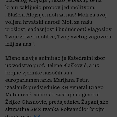
blaženog Alojzija“, rekao je biskup te na
kraju zaključio propovijed molitvom:
„Blaženi Alojzije, moli za nas! Moli za svoj
voljeni hrvatski narod! Moli za našu
prošlost, sadašnjost i budućnost! Blagoslov
Tvoje žrtve i molitve, Tvog svetog zagovora
izlij na nas“.
Misno slavlje animirao je Katedralni zbor
uz vodstvo prof. Jelene Blašković, a uz
brojne vjernike nazočili su i
europarlamentarka Marijana Petir,
izaslanik predsjednice RH general Drago
Matanović, saborski zastupnik general
Željko Glasnović, predsjednica Županijske
skupštine SMŽ Ivanka Roksandić i brojni
drugi. piše
IKA.