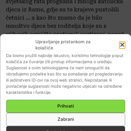
svjetskog rata prognana i mnoga katolička
djeca iz Rame, gdje su te krajeve pustošili
četnici … a kao što znamo da je bilo
mnoštvo djece bez roditelja koje su s
njihovih ognjišta protjerali partizani, poput
Upravljanje pristankom za
naše župe Zrin, koju su i uništili … I
kolačiće
nadbiskup bl. Alojzije je pomagao da se ta
Da bismo pružili najbolje iskustvo, koristimo tehnologije poput
djeca zbrinu, da ih se nahrani, da ih se liječi.
kolačića za čuvanje i/ili pristup informacijama o uređaju.
Slao je preko svog Caritasa hranu, obuću i
Suglasnost s ovim tehnologijama će nam omogućiti da
obrađujemo podatke kao što su ponašanje pri pregledavanju
odjeću, molio dobre ljude da ih udome u
ili jedinstveni ID-ovi na ovoj web stranici. Nepristanak ili
svoje obitelji, sve činio da ih spasi. Dobro je
povlačenje suglasnosti može negativno utjecati na određene
rekao mons. dr. Juraj Batelja u Sisku prošle
karakteristike i funkcije.
godina, na simpoziju u Sisku, 30. studenog
Prihvati
2018., kako bi usred Beograda Srbi trebali
bl. Alojziju Stepincu podići spomenik jer su
Zabrani
njegovim zauzimanjem spašene tisuće