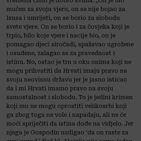
vremena činio je dobro svima. „On je bio
mučen za svoju vjeru, on se nije bojao za
Isusa i umrijeti, on se borio za slobodu
svete vjere. On se borio i za čovjeka koji je
trpio, bilo koje vjere i nacije bio, on je
pomagao djeci siročadi, spašavao ugrožene
i osuđene, zalagao se za pravednost i
istinu. No, ostao je trn u oku onima koji ne
mogu prihvatiti da Hrvati imaju pravo na
svoju neovisnu državu jer je jasno isticao
da i mi Hrvati imamo pravo na svoju
samostalnost i slobodu. To je jedini krimen
koji mu ne mogu oprostiti velikosrbi koji
ga zbog toga ne vole i napadaju, ali ne će
moći spriječiti da istina dođe na vidjelo. Jer
njega je Gospodin uzdigao ‘da on raste za