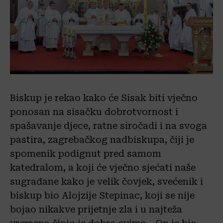
Biskup je rekao kako će Sisak biti vječno
ponosan na sisačku dobrotvornost i
spašavanje djece, ratne siročadi i na svoga
pastira, zagrebačkog nadbiskupa, čiji je
spomenik podignut pred samom
katedralom, a koji će vječno sjećati naše
sugrađane kako je velik čovjek, svećenik i
biskup bio Alojzije Stepinac, koji se nije
bojao nikakve prijetnje zla i u najteža