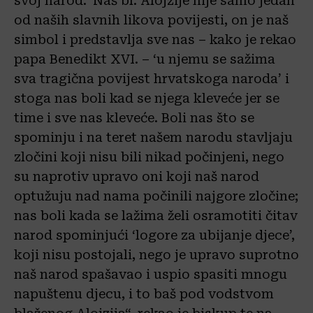
svoj narod.’ Naš bl. Alojzije nije samo jedan
od naših slavnih likova povijesti, on je naš
simbol i predstavlja sve nas – kako je rekao
papa Benedikt XVI. – ‘u njemu se sažima
sva tragična povijest hrvatskoga naroda’ i
stoga nas boli kad se njega kleveće jer se
time i sve nas kleveće. Boli nas što se
spominju i na teret našem narodu stavljaju
zločini koji nisu bili nikad počinjeni, nego
su naprotiv upravo oni koji naš narod
optužuju nad nama počinili najgore zločine;
nas boli kada se lažima želi osramotiti čitav
narod spominjući ‘logore za ubijanje djece’,
koji nisu postojali, nego je upravo suprotno
naš narod spašavao i uspio spasiti mnogu
napuštenu djecu, i to baš pod vodstvom