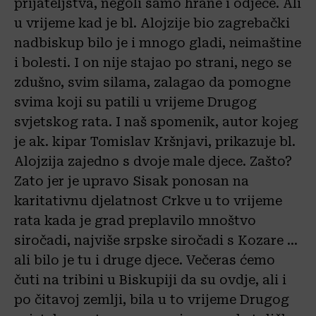
prijateljstva, negoli samo hrane i odjeće. Ali
u vrijeme kad je bl. Alojzije bio zagrebački
nadbiskup bilo je i mnogo gladi, neimaštine
i bolesti. I on nije stajao po strani, nego se
zdušno, svim silama, zalagao da pomogne
svima koji su patili u vrijeme Drugog
svjetskog rata. I naš spomenik, autor kojeg
je ak. kipar Tomislav Kršnjavi, prikazuje bl.
Alojzija zajedno s dvoje male djece. Zašto?
Zato jer je upravo Sisak ponosan na
karitativnu djelatnost Crkve u to vrijeme
rata kada je grad preplavilo mnoštvo
siročadi, najviše srpske siročadi s Kozare …
ali bilo je tu i druge djece. Večeras ćemo
čuti na tribini u Biskupiji da su ovdje, ali i
po čitavoj zemlji, bila u to vrijeme Drugog