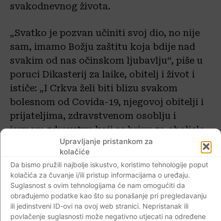
svakodnevnog života.
„Svatko je pozvan učiniti svoj dio, no nije
sam, imamo Božju zaštitu koja bdije nad
svakim od nas očinskom ljubavlju“, piše u
poruci Dikasterij za laike, obitelj i život i
ističe: „I Crkva želi biti blizu svakom
bolesnom od Covida-19, njegovoj obitelji i
prijateljima, zdravstvenom osoblju i
javnom zdravstvu koji se brinu za oboljele,
Upravljanje pristankom za
pa i znanstvenicima koji traže lijek za tu
kolačiće
bolest“.
Da bismo pružili najbolje iskustvo, koristimo tehnologije poput
kolačića za čuvanje i/ili pristup informacijama o uređaju.
U poruci se Dikasterij posebno obraća
Suglasnost s ovim tehnologijama će nam omogućiti da
obrađujemo podatke kao što su ponašanje pri pregledavanju
obiteljima koje su pozvane s ljubavlju i
ili jedinstveni ID-ovi na ovoj web stranici. Nepristanak ili
velikim osjećajem odgovornosti voditi
povlačenje suglasnosti može negativno utjecati na određene