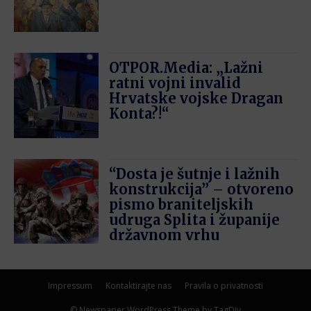
OTPOR.Media: „Lažni
ratni vojni invalid
Hrvatske vojske Dragan
Konta?!“
“Dosta je šutnje i lažnih
konstrukcija” – otvoreno
pismo braniteljskih
udruga Splita i županije
državnom vrhu
Impressum
Kontaktirajte nas
Pravila o privatnosti
© Newspaper WordPress Theme by TagDiv