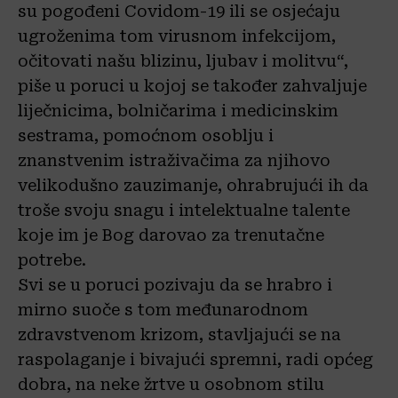
su pogođeni Covidom-19 ili se osjećaju
ugroženima tom virusnom infekcijom,
očitovati našu blizinu, ljubav i molitvu“,
piše u poruci u kojoj se također zahvaljuje
liječnicima, bolničarima i medicinskim
sestrama, pomoćnom osoblju i
znanstvenim istraživačima za njihovo
velikodušno zauzimanje, ohrabrujući ih da
troše svoju snagu i intelektualne talente
koje im je Bog darovao za trenutačne
potrebe.
Svi se u poruci pozivaju da se hrabro i
mirno suoče s tom međunarodnom
zdravstvenom krizom, stavljajući se na
raspolaganje i bivajući spremni, radi općeg
dobra, na neke žrtve u osobnom stilu