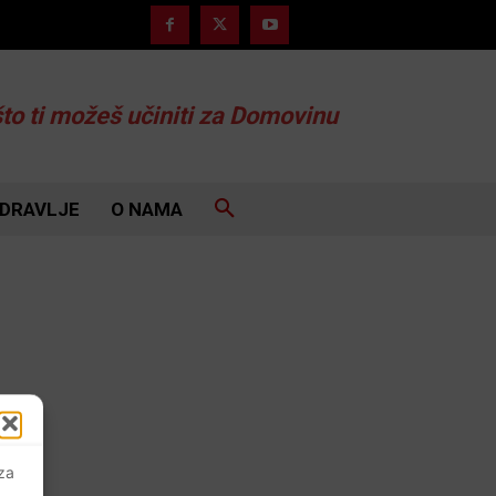
što ti možeš učiniti za Domovinu
DRAVLJE
O NAMA
 za