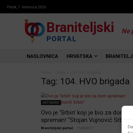
Petak, 7. kolovoza 2026.
Braniteljski
Ne 
PORTAL
NASLOVNICA
HRVATSKA
BRANITELJ
Home
Tags
104. HVO brigada
Tag: 104. HVO brigada
AKTUALNO
Ovo je ‘Srbin’ koji je bio za dom
spreman! “Stojan Vujnović Srbin”
Da
Braniteljski portal
-
15.08.2017
ču