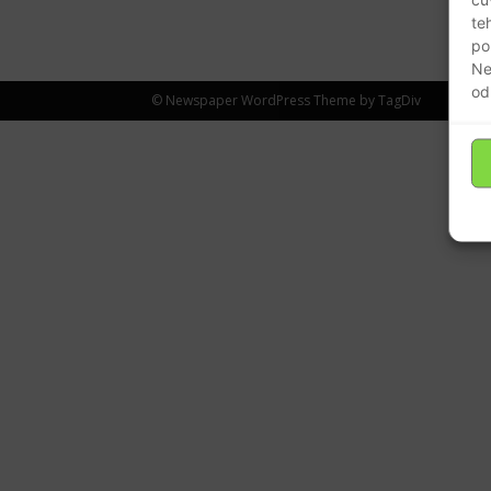
te
po
Ne
od
© Newspaper WordPress Theme by TagDiv