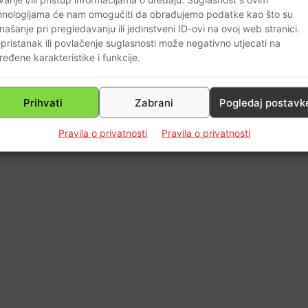
hnologijama će nam omogućiti da obrađujemo podatke kao što su
našanje pri pregledavanju ili jedinstveni ID-ovi na ovoj web stranici.
pristanak ili povlačenje suglasnosti može negativno utjecati na
ređene karakteristike i funkcije.
Prihvati
Zabrani
Pogledaj postavk
Pravila o privatnosti
Pravila o privatnosti