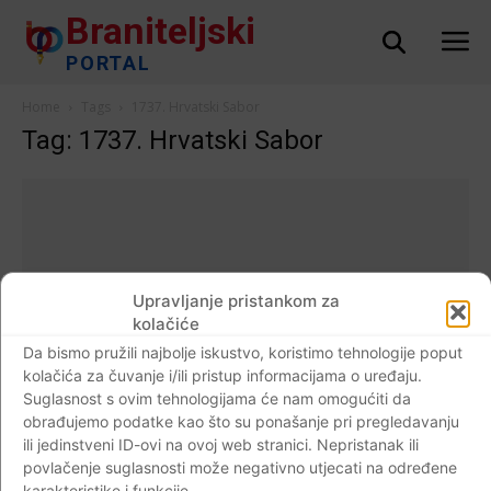
Braniteljski
PORTAL
Home
Tags
1737. Hrvatski Sabor
Tag: 1737. Hrvatski Sabor
Upravljanje pristankom za
kolačiće
Da bismo pružili najbolje iskustvo, koristimo tehnologije poput
kolačića za čuvanje i/ili pristup informacijama o uređaju.
Suglasnost s ovim tehnologijama će nam omogućiti da
obrađujemo podatke kao što su ponašanje pri pregledavanju
ili jedinstveni ID-ovi na ovoj web stranici. Nepristanak ili
Događaji
povlačenje suglasnosti može negativno utjecati na određene
1737.godine održana prva sjednica Sabora
karakteristike i funkcije.