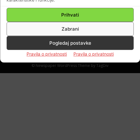
na Trgu svetog Marka u Zagrebu…bio je
nasilno ukinut od velikosrba…
Prihvati
Braniteljski portal
-
06.05.2020
0
Zabrani
Pogledaj postavke
Pravila o privatnosti
Pravila o privatnosti
Impressum
Kontaktirajte nas
Pravila o privatnosti
© Newspaper WordPress Theme by TagDiv