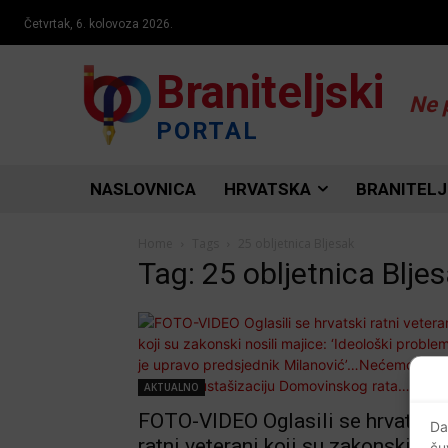
Četvrtak, 6. kolovoza 2026.
Braniteljski
Ne 
PORTAL
NASLOVNICA
HRVATSKA
BRANITELJ
Home
Tags
25 obljetnica Bljesak
Tag: 25 obljetnica Blje
AKTUALNO
FOTO-VIDEO Oglasili se hrvatski
Da
ratni veterani koji su zakonski
ču