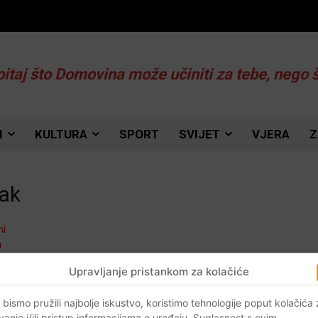
pitaj što Domovina može učiniti za tebe, nego 
I
KULTURA
SPORT
SVIJET
VJERA
Z
sak
Upravljanje pristankom za kolačiće
 bismo pružili najbolje iskustvo, koristimo tehnologije poput kolačića
vanje i/ili pristup informacijama o uređaju. Suglasnost s ovim