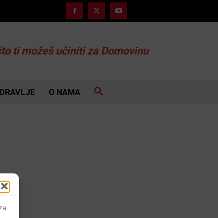
što ti možeš učiniti za Domovinu
DRAVLJE
O NAMA
 za