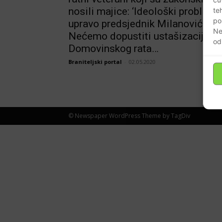
nosili majice: ‘Ideološki problem 
te
po
upravo predsjednik Milanović’…
Ne
Nećemo dopustiti ustašizaciju
od
Domovinskog rata…
Braniteljski portal
-
02.05.2020
© Newspaper WordPress Theme by TagDiv