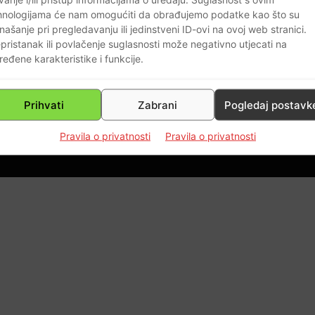
je
hnologijama će nam omogućiti da obrađujemo podatke kao što su
našanje pri pregledavanju ili jedinstveni ID-ovi na ovoj web stranici.
pristanak ili povlačenje suglasnosti može negativno utjecati na
ređene karakteristike i funkcije.
0
Prihvati
Zabrani
Pogledaj postavk
Pravila o privatnosti
Pravila o privatnosti