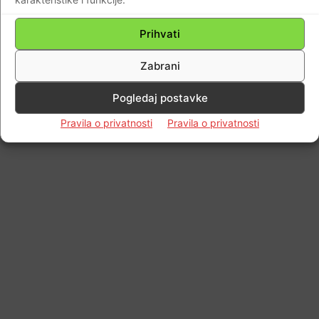
Impressum
Kontaktirajte nas
Pravila o privatnosti
Prihvati
© Newspaper WordPress Theme by TagDiv
Zabrani
Pogledaj postavke
Pravila o privatnosti
Pravila o privatnosti