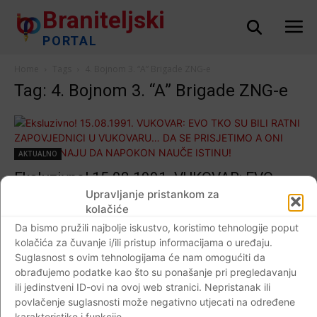
Braniteljski
PORTAL
Home
Tags
4. Bojnom 3. “A” Brigade ZNG-e
Tag: 4. Bojnom 3. “A” Brigade ZNG-e
AKTUALNO
Eksluzivno! 15.08.1991. VUKOVAR: EVO
TKO SU BILI RATNI ZAPOVJEDNICI U
Upravljanje pristankom za
kolačiće
VUKOVARU… DA SE PRISJETIMO A ONI
Da bismo pružili najbolje iskustvo, koristimo tehnologije poput
KOJI NEZNAJU DA NAPOKON NAUČE
kolačića za čuvanje i/ili pristup informacijama o uređaju.
ISTINU!
Suglasnost s ovim tehnologijama će nam omogućiti da
Braniteljski portal
-
16.08.2019
0
obrađujemo podatke kao što su ponašanje pri pregledavanju
ili jedinstveni ID-ovi na ovoj web stranici. Nepristanak ili
povlačenje suglasnosti može negativno utjecati na određene
karakteristike i funkcije.