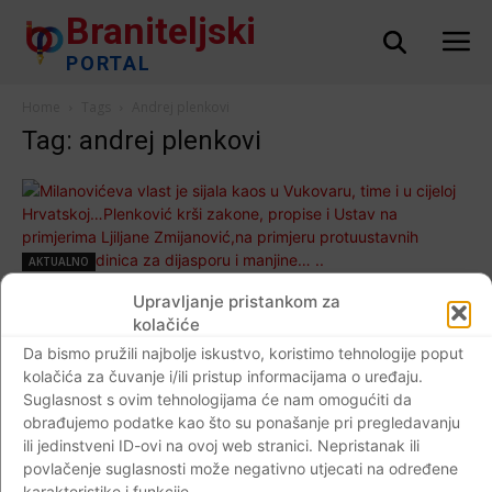
Braniteljski
PORTAL
Home
Tags
Andrej plenkovi
Tag: andrej plenkovi
AKTUALNO
Milanovićeva vlast je sijala kaos u
Upravljanje pristankom za
Vukovaru, time i u cijeloj Hrvatskoj…
kolačiće
Plenković krši zakone, propise i Ustav na
Da bismo pružili najbolje iskustvo, koristimo tehnologije poput
kolačića za čuvanje i/ili pristup informacijama o uređaju.
primjerima Ljiljane Zmijanović,na primjeru
Suglasnost s ovim tehnologijama će nam omogućiti da
protuustavnih izbornih jedinica za dijasporu
obrađujemo podatke kao što su ponašanje pri pregledavanju
i manjine… ..
ili jedinstveni ID-ovi na ovoj web stranici. Nepristanak ili
Braniteljski portal
-
26.08.2019
0
povlačenje suglasnosti može negativno utjecati na određene
karakteristike i funkcije.