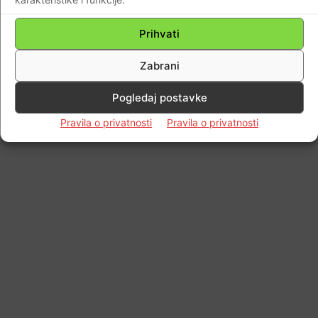
Prihvati
Impressum
Kontaktirajte nas
Pravila o privatnosti
Zabrani
© Newspaper WordPress Theme by TagDiv
Pogledaj postavke
Pravila o privatnosti
Pravila o privatnosti