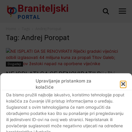
Braniteljski
PORTAL
Home
Tags
Andrej Poropat
Tag: Andrej Poropat
Događaji
NE ISPLATI GA SE RENOVIRATI! Riječki
gradski vijećnici odbili izglasovati 44
Upravljanje pristankom za
kolačiće
milijuna kuna za propali Titov Galeb;
Da bismo pružili najbolje iskustvo, koristimo tehnologije poput
Obersnelov žestoki napad na oporbene
kolačića za čuvanje i/ili pristup informacijama o uređaju.
vijećnike
Suglasnost s ovim tehnologijama će nam omogućiti da
Braniteljski portal
-
13.07.2019
0
obrađujemo podatke kao što su ponašanje pri pregledavanju
ili jedinstveni ID-ovi na ovoj web stranici. Nepristanak ili
povlačenje suglasnosti može negativno utjecati na određene
karakteristike i funkcije.