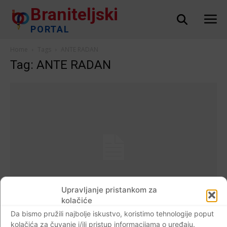
Braniteljski
PORTAL
Home
Tags
ANTE RADAN
Tag: ANTE RADAN
Upravljanje pristankom za
kolačiće
AKTUALNO
Da bismo pružili najbolje iskustvo, koristimo tehnologije poput
Reakcija hrvatskih branitelja: Nije dovoljno
kolačića za čuvanje i/ili pristup informacijama o uređaju.