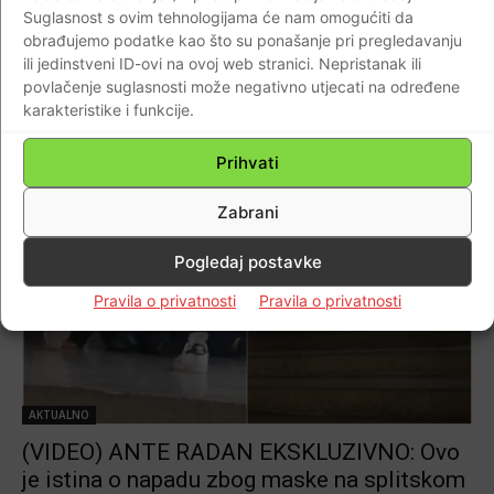
Suglasnost s ovim tehnologijama će nam omogućiti da
što nas pljuju i gaze, sad će nas još i tući i
obrađujemo podatke kao što su ponašanje pri pregledavanju
zatvarati!
ili jedinstveni ID-ovi na ovoj web stranici. Nepristanak ili
Braniteljski portal
-
12.02.2021
0
povlačenje suglasnosti može negativno utjecati na određene
karakteristike i funkcije.
Prihvati
Zabrani
Pogledaj postavke
Pravila o privatnosti
Pravila o privatnosti
AKTUALNO
(VIDEO) ANTE RADAN EKSKLUZIVNO: Ovo
je istina o napadu zbog maske na splitskom