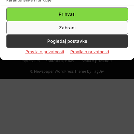
u Istri…„Spavao sam s tatom i mamom.
Najedanput začujemo veliku pucnjavu. Tata
Prihvati
je skočio iz kreveta i rekao ‘nema nam
spasa’. Čulo se kako ljudi vrište.
Zabrani
Braniteljski portal
-
08.01.2022
0
Pogledaj postavke
Pravila o privatnosti
Pravila o privatnosti
Impressum
Kontaktirajte nas
Pravila o privatnosti
© Newspaper WordPress Theme by TagDiv