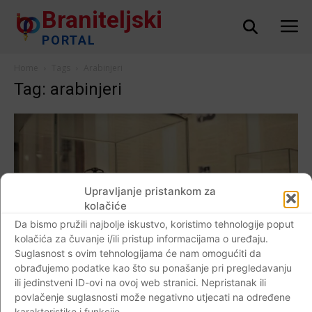
Braniteljski
PORTAL
Home
Tags
Arabinjeri
Tag: arabinjeri
Upravljanje pristankom za
kolačiće
Da bismo pružili najbolje iskustvo, koristimo tehnologije poput
kolačića za čuvanje i/ili pristup informacijama o uređaju.
Suglasnost s ovim tehnologijama će nam omogućiti da
obrađujemo podatke kao što su ponašanje pri pregledavanju
AKTUALNO
ili jedinstveni ID-ovi na ovoj web stranici. Nepristanak ili
Šajini i Bokordići simboli nacističkog terora
povlačenje suglasnosti može negativno utjecati na određene
karakteristike i funkcije.