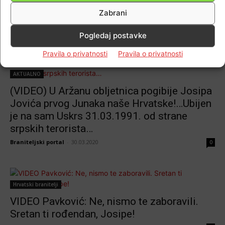
TAKVA MOLITVA I BOL…
Zabrani
Braniteljski portal
-
31.03.2021
0
Pogledaj postavke
Pravila o privatnosti
Pravila o privatnosti
AKTUALNO
(VIDEO) U Aržanu obljetnica pogibije Josipa
Jovića prvog Junaka naše Hrvatske!…Ubijen
je na sam Uskrs 31.03.1991. od strane
srpskih terorista…
Braniteljski portal
-
30.03.2020
0
Hrvatski branitelji
VIDEO Pavković: Ne, nismo te zaboravili.
Sretan ti rođendan, Josipe!