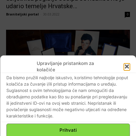
udario temelje Hrvatske…
Braniteljski portal
-
30.03.2022
0
Upravljanje pristankom za
kolačiće
Da bismo pružili najbolje iskustvo, koristimo tehnologije poput
kolačića za čuvanje i/ili pristup informacijama o uređaju.
Suglasnost s ovim tehnologijama će nam omogućiti da
obrađujemo podatke kao što su ponašanje pri pregledavanju
ili jedinstveni ID-ovi na ovoj web stranici. Nepristanak ili
Svjedoci vremena
povlačenje suglasnosti može negativno utjecati na određene
karakteristike i funkcije.
JOSIP JOVIĆ! PRVI JUNAK HRVATSKIH
SINOVA-PRVA SUZA NAŠE HRVATSKE!
Prihvati
NIKAD TAKAV USKRS U ARŽANU, NIKAD