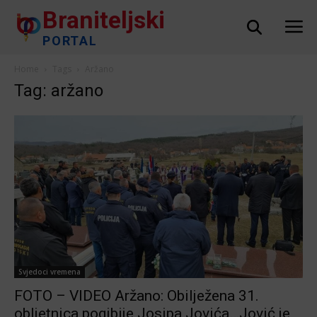
Braniteljski
PORTAL
Home
Tags
Aržano
Tag: aržano
Svjedoci vremena
FOTO – VIDEO Aržano: Obilježena 31.
obljetnica pogibije Josipa Jovića…Jović je