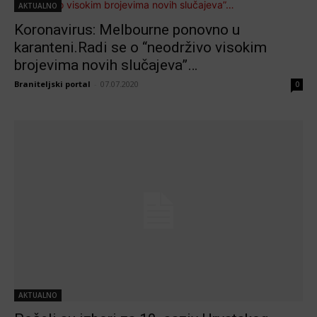
AKTUALNO
Koronavirus: Melbourne ponovno u
karanteni.Radi se o “neodrživo visokim
brojevima novih slučajeva”…
Braniteljski portal
-
07.07.2020
0
AKTUALNO