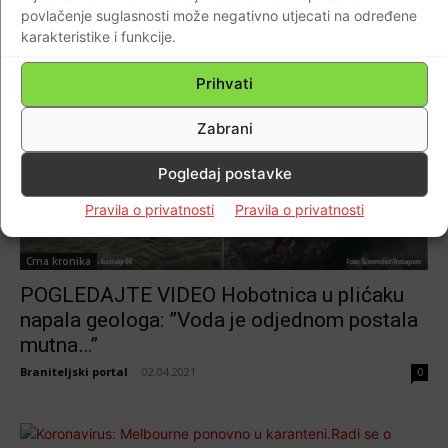
povlačenje suglasnosti može negativno utjecati na određene
karakteristike i funkcije.
Prihvati
Zabrani
Pogledaj postavke
Pravila o privatnosti
Pravila o privatnosti
Crna kronika
POGLEDAJTE VIDEO Hobotnica u plićaku
napala geologa: ”Voda je odjednom postala
mutna…”
Braniteljski portal
-
02.04.2021
0