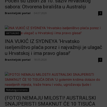
Počeli su izbori za 10. saziv Hrvatskog
sabora: Otvorena birališta u Australiji
Braniteljski portal
-
04.07.2020
0
AKTUALNO
INA VUKIĆ IZ SYDNEYA ‘Hrvatsko
iseljeništvo plaća porez i najvažniji je ulagač
u Hrvatskoj i ima pravo glasa!’
Braniteljski portal
-
18.05.2020
0
Nekategorizirano
(FOTO) NEMAJU MILOSTI! AUSTRALSKI
SNAJPERISTI SMAKNUT ĆE 10 TISUĆA