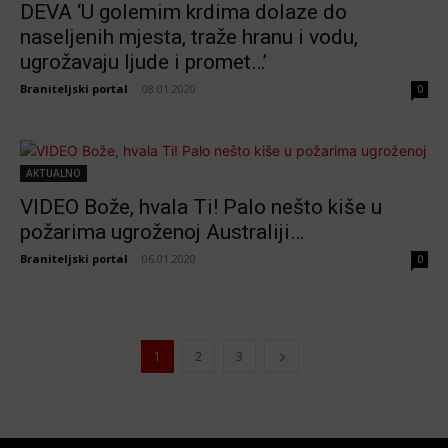
DEVA ‘U golemim krdima dolaze do
naseljenih mjesta, traže hranu i vodu,
ugrožavaju ljude i promet…’
Braniteljski portal
-
08.01.2020
0
AKTUALNO
VIDEO Bože, hvala Ti! Palo nešto kiše u
požarima ugroženoj Australiji…
Braniteljski portal
-
06.01.2020
0
1
2
3