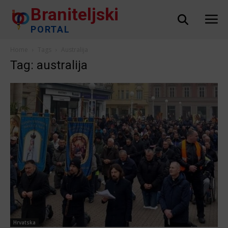
Braniteljski
PORTAL
Home
Tags
Australija
Tag: australija
Hrvatska