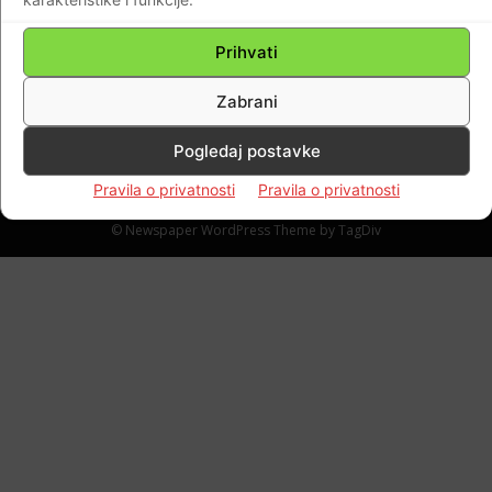
dovoljno velike kazne tom Balkanskom
zločincu
Prihvati
Braniteljski portal
-
23.11.2017
0
Zabrani
Pogledaj postavke
Pravila o privatnosti
Pravila o privatnosti
Impressum
Kontaktirajte nas
Pravila o privatnosti
© Newspaper WordPress Theme by TagDiv