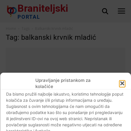
Braniteljski
PORTAL
Home
Tags
Balkanski krvnik mladić
Tag: balkanski krvnik mladić
Upravljanje pristankom za
kolačiće
Da bismo pružili najbolje iskustvo, koristimo tehnologije poput
kolačića za čuvanje i/ili pristup informacijama o uređaju.
Suglasnost s ovim tehnologijama će nam omogućiti da
obrađujemo podatke kao što su ponašanje pri pregledavanju
ili jedinstveni ID-ovi na ovoj web stranici. Nepristanak ili
Crna kronika
povlačenje suglasnosti može negativno utjecati na određene
Njemački mediji o Ratku Mladiću: Nema
karakteristike i funkcije.