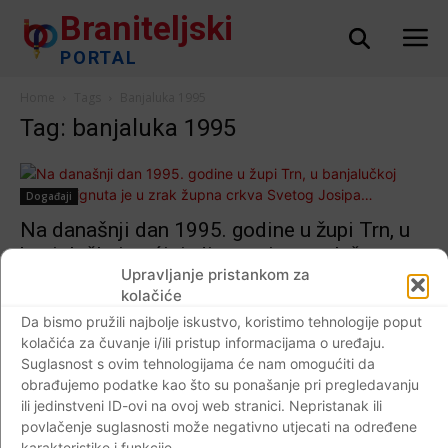
Braniteljski
PORTAL
Home
Tags
Banjaluka 1995
Tag: banjaluka 1995
Događaji
Na današnji dan 1995. godine u župi Trn, u
banjalučkoj općini, dignuta je u zrak župna
Upravljanje pristankom za
crkva Svetog Josipa…
kolačiće
Braniteljski portal
-
18.05.2020
0
Da bismo pružili najbolje iskustvo, koristimo tehnologije poput
kolačića za čuvanje i/ili pristup informacijama o uređaju.
Suglasnost s ovim tehnologijama će nam omogućiti da
obrađujemo podatke kao što su ponašanje pri pregledavanju
ili jedinstveni ID-ovi na ovoj web stranici. Nepristanak ili
Impressum
Kontaktirajte nas
Pravila o privatnosti
povlačenje suglasnosti može negativno utjecati na određene
© Newspaper WordPress Theme by TagDiv
karakteristike i funkcije.