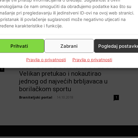
a
doslovno ugasio Michaela Pagea
hnologijama će nam omogućiti da obrađujemo podatke kao što su
Braniteljski portal
-
16.05.2019
0
0
našanje pri pregledavanju ili jedinstveni ID-ovi na ovoj web stranici.
pristanak ili povlačenje suglasnosti može negativno utjecati na
ređene karakteristike i funkcije.
di
Prihvati
Zabrani
Pogledaj postavk
Sport
VIDEO: POGLEDAJTE BRUTALNI
Pravila o privatnosti
Pravila o privatnosti
KRAJ BORBE STRAŠNOG FEDORA
0
Velikan pretukao i nokautirao
jednog od najvećih brbljavaca u
borilačkom sportu
Braniteljski portal
-
14.10.2018
1