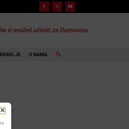
što ti možeš učiniti za Domovinu
DRAVLJE
O NAMA
 za