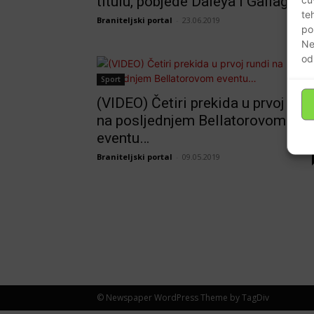
titulu, pobjede Daleya i Gallagher
te
Braniteljski portal
-
23.06.2019
po
Ne
od
Sport
(VIDEO) Četiri prekida u prvoj run
na posljednjem Bellatorovom
eventu…
Braniteljski portal
-
09.05.2019
© Newspaper WordPress Theme by TagDiv