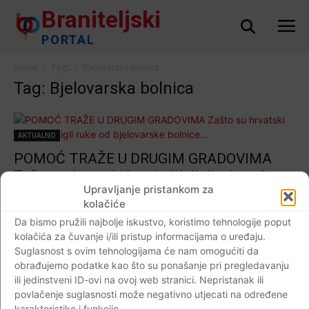
Braniteljski
PORTAL
Home
Tags
Bjelovarska bolnica
Tag: Bjelovarska bolnica
AKTUALNO
POMOĆ TRAŽE U DRUGIM GRADOVIMA
Zašto su hrvatski branitelji digli ruke od
Upravljanje pristankom za
bjelovarske bolnice…
kolačiće
Braniteljski portal
-
29.01.2020
0
Da bismo pružili najbolje iskustvo, koristimo tehnologije poput
kolačića za čuvanje i/ili pristup informacijama o uređaju.
Suglasnost s ovim tehnologijama će nam omogućiti da
obrađujemo podatke kao što su ponašanje pri pregledavanju
ili jedinstveni ID-ovi na ovoj web stranici. Nepristanak ili
Impressum
Kontaktirajte nas
Pravila o privatnosti
povlačenje suglasnosti može negativno utjecati na određene
© Newspaper WordPress Theme by TagDiv
karakteristike i funkcije.