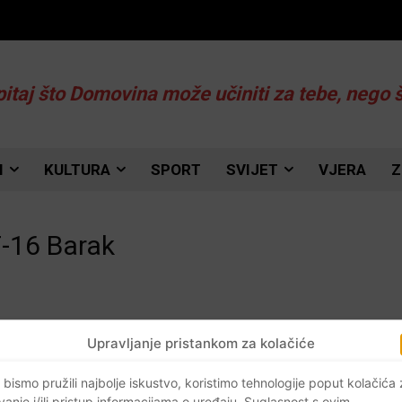
pitaj što Domovina može učiniti za tebe, nego 
I
KULTURA
SPORT
SVIJET
VJERA
Z
F-16 Barak
Upravljanje pristankom za kolačiće
 bismo pružili najbolje iskustvo, koristimo tehnologije poput kolačića
vanje i/ili pristup informacijama o uređaju. Suglasnost s ovim