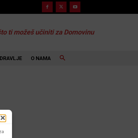
što ti možeš učiniti za Domovinu
DRAVLJE
O NAMA
 za