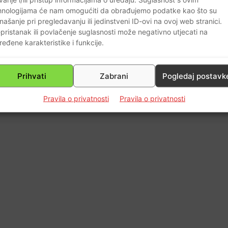
0
hnologijama će nam omogućiti da obrađujemo podatke kao što su
našanje pri pregledavanju ili jedinstveni ID-ovi na ovoj web stranici.
pristanak ili povlačenje suglasnosti može negativno utjecati na
ređene karakteristike i funkcije.
Prihvati
Zabrani
Pogledaj postavk
Pravila o privatnosti
Pravila o privatnosti