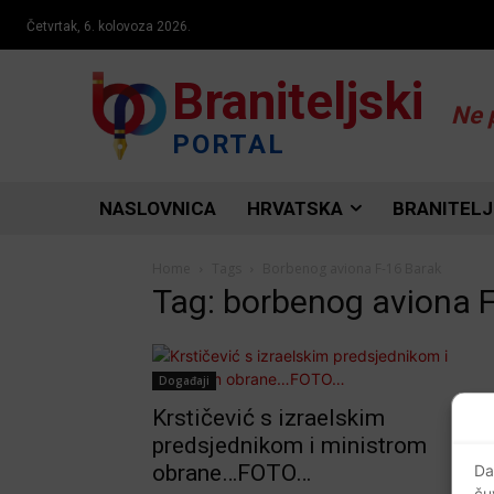
Četvrtak, 6. kolovoza 2026.
Braniteljski
Ne 
PORTAL
NASLOVNICA
HRVATSKA
BRANITELJ
Home
Tags
Borbenog aviona F-16 Barak
Tag: borbenog aviona 
Događaji
Krstičević s izraelskim
predsjednikom i ministrom
obrane…FOTO…
Da
ču