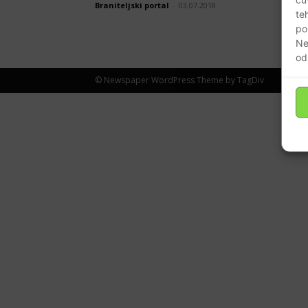
Braniteljski portal
-
03.07.2018
te
po
Ne
od
© Newspaper WordPress Theme by TagDiv