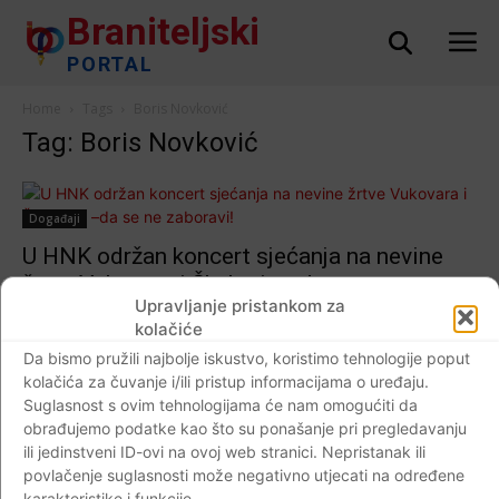
Braniteljski
PORTAL
Home
Tags
Boris Novković
Tag: Boris Novković
Događaji
U HNK održan koncert sjećanja na nevine
žrtve Vukovara i Škabrnje –da se ne
Upravljanje pristankom za
zaboravi!
kolačiće
Braniteljski portal
-
17.11.2017
0
Da bismo pružili najbolje iskustvo, koristimo tehnologije poput
kolačića za čuvanje i/ili pristup informacijama o uređaju.
Suglasnost s ovim tehnologijama će nam omogućiti da
obrađujemo podatke kao što su ponašanje pri pregledavanju
ili jedinstveni ID-ovi na ovoj web stranici. Nepristanak ili
Impressum
Kontaktirajte nas
Pravila o privatnosti
povlačenje suglasnosti može negativno utjecati na određene
© Newspaper WordPress Theme by TagDiv
karakteristike i funkcije.