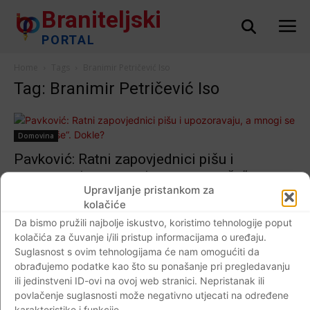
Braniteljski
PORTAL
Home
Tags
Branimir Petričević Iso
Tag: Branimir Petričević Iso
Domovina
Pavković: Ratni zapovjednici pišu i
upozoravaju, a mnogi se prave „toše“.
Upravljanje pristankom za
Dokle?
kolačiće
Braniteljski portal
-
06.01.2018
0
Da bismo pružili najbolje iskustvo, koristimo tehnologije poput
kolačića za čuvanje i/ili pristup informacijama o uređaju.
Suglasnost s ovim tehnologijama će nam omogućiti da
obrađujemo podatke kao što su ponašanje pri pregledavanju
ili jedinstveni ID-ovi na ovoj web stranici. Nepristanak ili
Impressum
Kontaktirajte nas
Pravila o privatnosti
povlačenje suglasnosti može negativno utjecati na određene
© Newspaper WordPress Theme by TagDiv
karakteristike i funkcije.