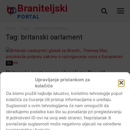
Braniteljski
PORTAL
Home
Tags
Britanski oarlament
Tag: britanski oarlament
EU
Britanski zastupnici glasali za Brexit!…
Theresa May pozdravila potporu zakonu o
Upravljanje pristankom za
kolačiće
razvrgavanju veza s Europskom unijom
Da bismo pružili najbolje iskustvo, koristimo tehnologije poput
Braniteljski portal
-
12.09.2017
0
kolačića za čuvanje i/ili pristup informacijama o uređaju.
Suglasnost s ovim tehnologijama će nam omogućiti da
obrađujemo podatke kao što su ponašanje pri pregledavanju
ili jedinstveni ID-ovi na ovoj web stranici. Nepristanak ili
povlačenje suglasnosti može negativno utjecati na određene
Impressum
Kontaktirajte nas
Pravila o privatnosti
karakteristike i funkcije.