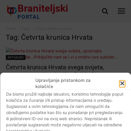
Braniteljski
PORTAL
Home
Tags
Četvrta krunica Hrvata
Tag: Četvrta krunica Hrvata
AKTUALNO
Četvrta krunica Hrvata svega svijeta,
upoznajte predmolitelje…Priključite nam se
Upravljanje pristankom za
i vi u molitvi ove subote!…
kolačiće
Braniteljski portal
-
24.04.2020
0
Da bismo pružili najbolje iskustvo, koristimo tehnologije poput
kolačića za čuvanje i/ili pristup informacijama o uređaju.
Suglasnost s ovim tehnologijama će nam omogućiti da
obrađujemo podatke kao što su ponašanje pri pregledavanju
ili jedinstveni ID-ovi na ovoj web stranici. Nepristanak ili
Impressum
Kontaktirajte nas
Pravila o privatnosti
povlačenje suglasnosti može negativno utjecati na određene
© Newspaper WordPress Theme by TagDiv
karakteristike i funkcije.