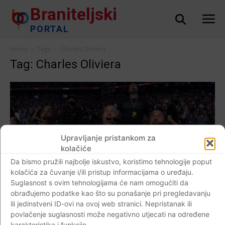
Braniteljski
PORTAL
Home
Tags
Charles Oliviera
Tag: Charles Oliviera
Upravljanje pristankom za
kolačiće
Da bismo pružili najbolje iskustvo, koristimo tehnologije poput
kolačića za čuvanje i/ili pristup informacijama o uređaju.
AKTUALNO
Suglasnost s ovim tehnologijama će nam omogućiti da
VIDEO: UFC dobio Khabibova nasljednika u
obrađujemo podatke kao što su ponašanje pri pregledavanju
spektakularnom nokautu. Svi su se divili
ili jedinstveni ID-ovi na ovoj web stranici. Nepristanak ili
povlačenje suglasnosti može negativno utjecati na određene
majstorijama kojim je Oliviera poslao
karakteristike i funkcije.