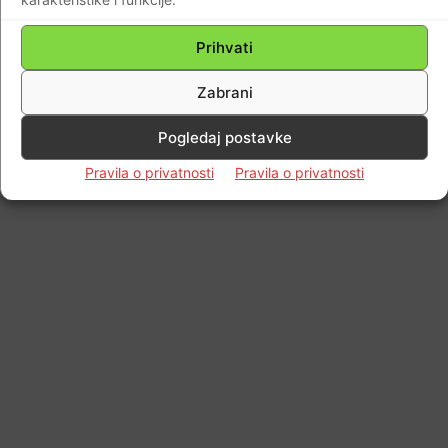
Impressum
Kontaktirajte nas
Pravila o privatnosti
© Newspaper WordPress Theme by TagDiv
Prihvati
Zabrani
Pogledaj postavke
Pravila o privatnosti
Pravila o privatnosti