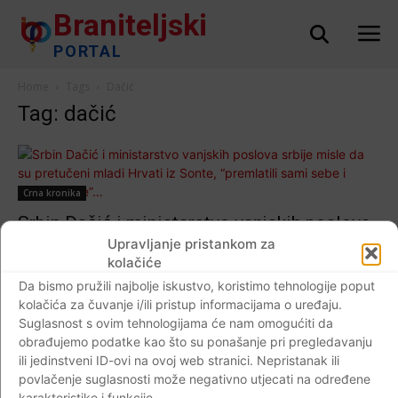
Braniteljski
PORTAL
Home
Tags
Dačić
Tag: dačić
Crna kronika
Srbin Dačić i ministarstvo vanjskih poslova
srbije misle da su pretučeni mladi Hrvati iz
Upravljanje pristankom za
kolačiće
Sonte, “premlatili sami sebe i ugrozili
Da bismo pružili najbolje iskustvo, koristimo tehnologije poput
srbe”…
kolačića za čuvanje i/ili pristup informacijama o uređaju.
Braniteljski portal
-
28.12.2017
0
Suglasnost s ovim tehnologijama će nam omogućiti da
obrađujemo podatke kao što su ponašanje pri pregledavanju
ili jedinstveni ID-ovi na ovoj web stranici. Nepristanak ili
povlačenje suglasnosti može negativno utjecati na određene
karakteristike i funkcije.