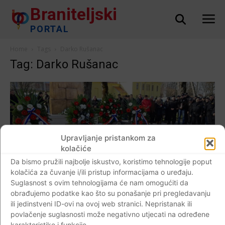
Braniteljski
PORTAL
Home
Tags
Darko Rušanac
Tag: Darko Rušanac
Upravljanje pristankom za
kolačiće
Da bismo pružili najbolje iskustvo, koristimo tehnologije poput
kolačića za čuvanje i/ili pristup informacijama o uređaju.
Svjedoci vremena
Suglasnost s ovim tehnologijama će nam omogućiti da
FOTO Udruga dragovoljaca Hrvatskih
obrađujemo podatke kao što su ponašanje pri pregledavanju
ili jedinstveni ID-ovi na ovoj web stranici. Nepristanak ili
obrambenih snaga i 1. samostalna satnija
povlačenje suglasnosti može negativno utjecati na određene
“Marijan Baotić” Vinkovci organizatori su
karakteristike i funkcije.