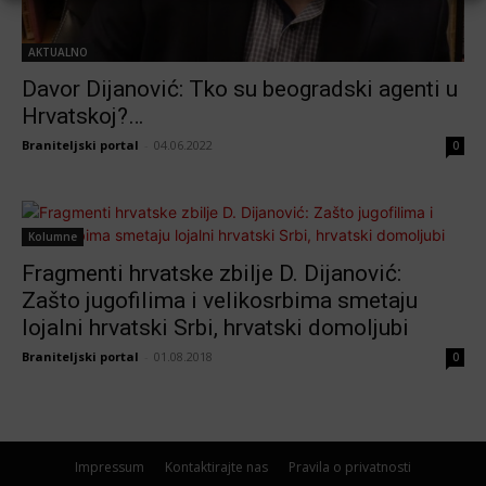
AKTUALNO
Davor Dijanović: Tko su beogradski agenti u
Hrvatskoj?…
Braniteljski portal
-
04.06.2022
0
Kolumne
Fragmenti hrvatske zbilje D. Dijanović:
Zašto jugofilima i velikosrbima smetaju
lojalni hrvatski Srbi, hrvatski domoljubi
Braniteljski portal
-
01.08.2018
0
Impressum
Kontaktirajte nas
Pravila o privatnosti