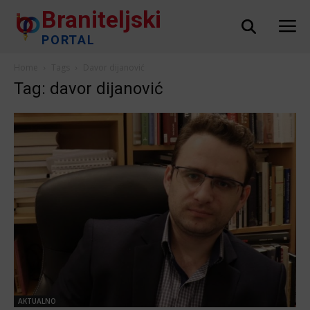
Braniteljski
PORTAL
Home
Tags
Davor dijanović
Tag: davor dijanović
AKTUALNO