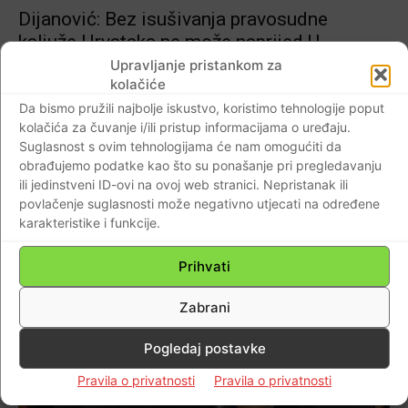
Dijanović: Bez isušivanja pravosudne
kaljuže Hrvatska ne može naprijed.U
Hrvatskoj nikada nije izvršena lustracija
Upravljanje pristankom za
kolačiće
bivših kriminalnih komunističkih kadrova pa
je iluzorno očekivati da smo mogli dobiti
Da bismo pružili najbolje iskustvo, koristimo tehnologije poput
kolačića za čuvanje i/ili pristup informacijama o uređaju.
išta drugo nego ono što danas gledamo…
Suglasnost s ovim tehnologijama će nam omogućiti da
Braniteljski portal
-
17.10.2022
0
obrađujemo podatke kao što su ponašanje pri pregledavanju
ili jedinstveni ID-ovi na ovoj web stranici. Nepristanak ili
povlačenje suglasnosti može negativno utjecati na određene
karakteristike i funkcije.
Prihvati
Zabrani
Pogledaj postavke
Pravila o privatnosti
Pravila o privatnosti