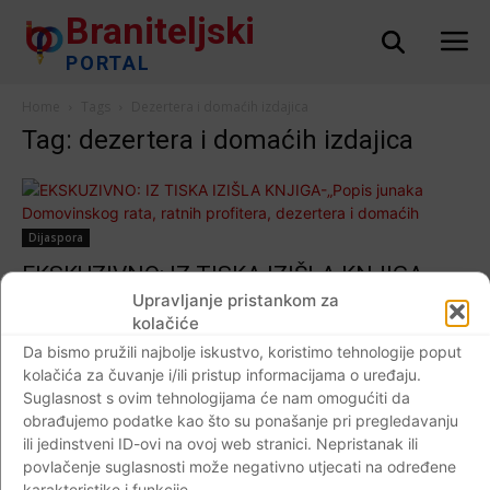
Braniteljski
PORTAL
Home
Tags
Dezertera i domaćih izdajica
Tag: dezertera i domaćih izdajica
Dijaspora
EKSKUZIVNO: IZ TISKA IZIŠLA KNJIGA-
„Popis junaka Domovinskog rata, ratnih
Upravljanje pristankom za
kolačiće
profitera, dezertera i domaćih izdajica“!
Da bismo pružili najbolje iskustvo, koristimo tehnologije poput
Braniteljski portal
-
19.11.2018
4
kolačića za čuvanje i/ili pristup informacijama o uređaju.
Suglasnost s ovim tehnologijama će nam omogućiti da
obrađujemo podatke kao što su ponašanje pri pregledavanju
ili jedinstveni ID-ovi na ovoj web stranici. Nepristanak ili
povlačenje suglasnosti može negativno utjecati na određene
Impressum
Kontaktirajte nas
Pravila o privatnosti
karakteristike i funkcije.