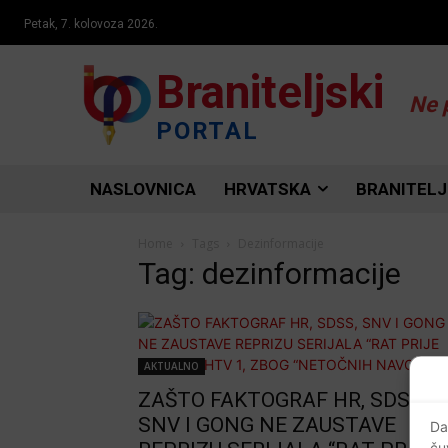
Petak, 7. kolovoza 2026.
Braniteljski
Ne 
PORTAL
NASLOVNICA
HRVATSKA
BRANITELJ
Home
Tags
Dezinformacije
Tag: dezinformacije
AKTUALNO
ZAŠTO FAKTOGRAF HR, SDSS,
SNV I GONG NE ZAUSTAVE
Da
ču