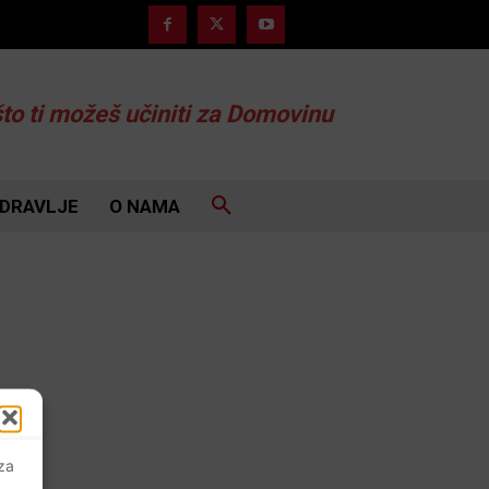
što ti možeš učiniti za Domovinu
DRAVLJE
O NAMA
 za