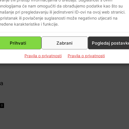
vjerodostojne izvore informacija i
hnologijama će nam omogućiti da obrađujemo podatke kao što su
dezinformacija…
našanje pri pregledavanju ili jedinstveni ID-ovi na ovoj web stranici.
Braniteljski portal
-
20.01.2018
0
pristanak ili povlačenje suglasnosti može negativno utjecati na
0
ređene karakteristike i funkcije.
Prihvati
Zabrani
Pogledaj postavk
Pravila o privatnosti
Pravila o privatnosti
la
0