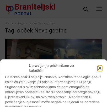
Braniteljski
PORTAL
Home
Tags
Doček Nove godine
Tag: doček Nove godine
Upravljanje pristankom za
kolačiće
Da bismo pružili najbolje iskustvo, koristimo tehnologije poput
kolačića za čuvanje i/ili pristup informacijama o uređaju.
Suglasnost s ovim tehnologijama će nam omogućiti da
obrađujemo podatke kao što su ponašanje pri pregledavanju
ili jedinstveni ID-ovi na ovoj web stranici. Nepristanak ili
povlačenje suglasnosti može negativno utjecati na određene
AKTUALNO
karakteristike i funkcije.