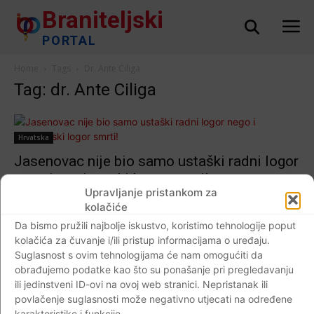
Braniteljski
PORTAL
Home
Tags
Dr. Ante Ciliga
Tag: dr. Ante Ciliga
Hrvatska
Jasenovac nije bio samo ustaški radni logor
nego i partizanski logor smrti!
Upravljanje pristankom za
Braniteljski portal
-
08.11.2018
11
kolačiće
Da bismo pružili najbolje iskustvo, koristimo tehnologije poput
kolačića za čuvanje i/ili pristup informacijama o uređaju.
Suglasnost s ovim tehnologijama će nam omogućiti da
Impressum
Kontaktirajte nas
Pravila o privatnosti
obrađujemo podatke kao što su ponašanje pri pregledavanju
ili jedinstveni ID-ovi na ovoj web stranici. Nepristanak ili
© Newspaper WordPress Theme by TagDiv
povlačenje suglasnosti može negativno utjecati na određene
karakteristike i funkcije.