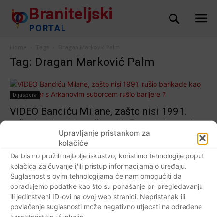
Braniteljski
PORTAL
Home
Tags
Dragan Marković Palm
Tag: Dragan Marković Palm
Dijaspora
VIDEO Bandiću Milane, zašto nisi 1991.
rušio barikade kao što si jučer s Arkanovim
Upravljanje pristankom za
suborcem rušio barijere ?
kolačiće
Braniteljski portal
-
03.11.2018
64
Da bismo pružili najbolje iskustvo, koristimo tehnologije poput
kolačića za čuvanje i/ili pristup informacijama o uređaju.
Suglasnost s ovim tehnologijama će nam omogućiti da
obrađujemo podatke kao što su ponašanje pri pregledavanju
ili jedinstveni ID-ovi na ovoj web stranici. Nepristanak ili
Impressum
Kontaktirajte nas
Pravila o privatnosti
povlačenje suglasnosti može negativno utjecati na određene
© Newspaper WordPress Theme by TagDiv
karakteristike i funkcije.