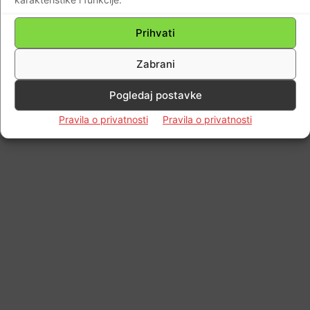
Impressum
Kontaktirajte nas
Pravila o privatnosti
© Newspaper WordPress Theme by TagDiv
Prihvati
Zabrani
Pogledaj postavke
Pravila o privatnosti
Pravila o privatnosti