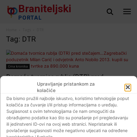
Braniteljski
PORTAL
Home
Tags
DTR
Tag: DTR
Crna kronika
Domaća tvornica rublja (DTR) pred
stečajem…Zagrebački poduzetnik Milan
Upravljanje pristankom za
kolačiće
Carić i odvjetnik Anto Nobilo 2013. kupili su
Da bismo pružili najbolje iskustvo, koristimo tehnologije poput
većinski dio tvrtke za 890.000 kuna
kolačića za čuvanje i/ili pristup informacijama o uređaju.
Braniteljski portal
-
30.04.2019
0
Suglasnost s ovim tehnologijama će nam omogućiti da
obrađujemo podatke kao što su ponašanje pri pregledavanju
ili jedinstveni ID-ovi na ovoj web stranici. Nepristanak ili
povlačenje suglasnosti može negativno utjecati na određene
karakteristike i funkcije.