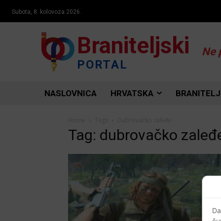
Subota, 8. kolovoza 2026.
Braniteljski
Ne 
PORTAL
NASLOVNICA
HRVATSKA
BRANITELJ
Home
Tags
Dubrovačko zaleđe
Tag: dubrovačko zaleđ
Da
ču