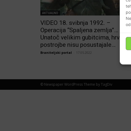
te
po
AKTUALNO
Ne
VIDEO 18. svibnja 1992. –
od
Operacija “Spaljena zemlja”…
Unatoč velikim gubitcima, hrvats
postrojbe nisu posustajale…
Braniteljski portal
-
17.05.2022
© Newspaper WordPress Theme by TagDiv