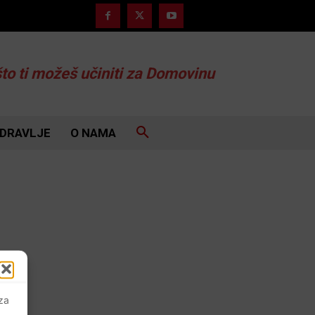
što ti možeš učiniti za Domovinu
DRAVLJE
O NAMA
 za