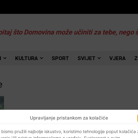
pitaj što Domovina može učiniti za tebe, nego 
I
KULTURA
SPORT
SVIJET
VJERA
Z
e
Upravljanje pristankom za kolačiće
 bismo pružili najbolje iskustvo, koristimo tehnologije poput kolačića
vanje i/ili pristup informacijama o uređaju. Suglasnost s ovim