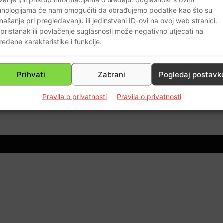
hnologijama će nam omogućiti da obrađujemo podatke kao što su
našanje pri pregledavanju ili jedinstveni ID-ovi na ovoj web stranici.
pristanak ili povlačenje suglasnosti može negativno utjecati na
ređene karakteristike i funkcije.
ke
Prihvati
Zabrani
Pogledaj postavk
0
Pravila o privatnosti
Pravila o privatnosti