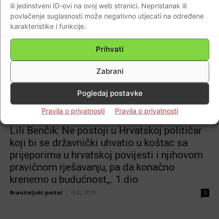
ili jedinstveni ID-ovi na ovoj web stranici. Nepristanak ili
Hrvat Đuro Basariček – socijalni radnik
povlačenje suglasnosti može negativno utjecati na određene
ubijen u atentatu u beogradskoj Skupštini
karakteristike i funkcije.
1928 godine
Prihvati
Braniteljski portal
-
14.03.2021
0
Zabrani
Pogledaj postavke
Pravila o privatnosti
Pravila o privatnosti
Domovina
Lili Benčik: Ne postoji u Hrvatskoj političar
koji bi se državnički uhvatio u koštac sa
prijeporima u hrvatskoj povijesti i njihovom
pravičnom rješavanju, pa da konačno
krenemo u budućnost,,. 1.dio
Braniteljski portal
-
19.02.2019
0