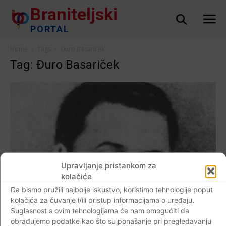
Braniteljski
PORTAL
Home
Tags
Đuro Basariček
Tag: Đuro Basariček
Upravljanje pristankom za
kolačiće
Da bismo pružili najbolje iskustvo, koristimo tehnologije poput
kolačića za čuvanje i/ili pristup informacijama o uređaju.
Suglasnost s ovim tehnologijama će nam omogućiti da
obrađujemo podatke kao što su ponašanje pri pregledavanju
Crna kronika