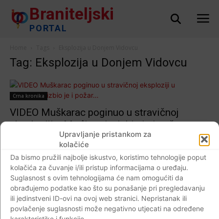
Braniteljski
PORTAL
Home
Tags
Eksplozija u Donjem Vidovcu
Tag: Eksplozija u Donjem Vidovcu
Crna kronika
VIDEO Muškarac poginuo u stravičnoj
eksploziji u Međimurju, izbio je i požar…
Upravljanje pristankom za
Braniteljski portal
-
18.03.2019
0
kolačiće
Da bismo pružili najbolje iskustvo, koristimo tehnologije poput
kolačića za čuvanje i/ili pristup informacijama o uređaju.
Suglasnost s ovim tehnologijama će nam omogućiti da
Impressum
Kontaktirajte nas
Pravila o privatnosti
obrađujemo podatke kao što su ponašanje pri pregledavanju
ili jedinstveni ID-ovi na ovoj web stranici. Nepristanak ili
© Newspaper WordPress Theme by TagDiv
povlačenje suglasnosti može negativno utjecati na određene
karakteristike i funkcije.