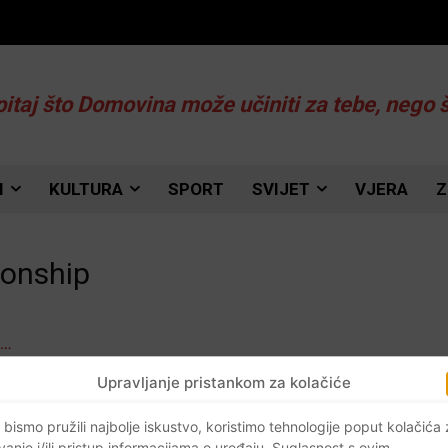
pitaj što Domovina može učiniti za tebe, nego 
I
KULTURA
SPORT
SVIJET
VJERA
Z
ionship
ć
Upravljanje pristankom za kolačiće
 bismo pružili najbolje iskustvo, koristimo tehnologije poput kolačića
vanje i/ili pristup informacijama o uređaju. Suglasnost s ovim