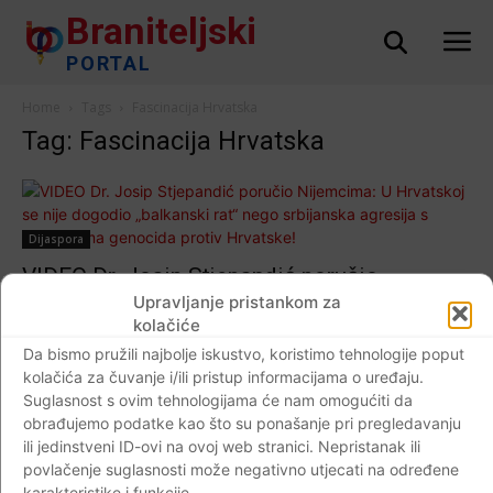
Braniteljski
PORTAL
Home
Tags
Fascinacija Hrvatska
Tag: Fascinacija Hrvatska
Dijaspora
VIDEO Dr. Josip Stjepandić poručio
Nijemcima: U Hrvatskoj se nije dogodio
Upravljanje pristankom za
kolačiće
„balkanski rat“ nego srbijanska agresija s
Da bismo pružili najbolje iskustvo, koristimo tehnologije poput
elementima genocida protiv Hrvatske!
kolačića za čuvanje i/ili pristup informacijama o uređaju.
Braniteljski portal
-
02.05.2019
4
Suglasnost s ovim tehnologijama će nam omogućiti da
obrađujemo podatke kao što su ponašanje pri pregledavanju
ili jedinstveni ID-ovi na ovoj web stranici. Nepristanak ili
povlačenje suglasnosti može negativno utjecati na određene
karakteristike i funkcije.