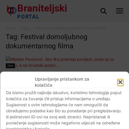
Braniteljski
PORTAL
Home
Tags
Festival domoljubnog dokumentarnog filma
Tag: Festival domoljubnog
dokumentarnog filma
Film
Mladen Pavković: Ako tko prekraja povijest,
Upravljanje pristankom za
onda su to srpski, a ne hrvatski autori…
kolačiće
Braniteljski portal
-
06.11.2018
0
Da bismo pružili najbolje iskustvo, koristimo tehnologije poput
kolačića za čuvanje i/ili pristup informacijama o uređaju.
Suglasnost s ovim tehnologijama će nam omogućiti da
obrađujemo podatke kao što su ponašanje pri pregledavanju
ili jedinstveni ID-ovi na ovoj web stranici. Nepristanak ili
Impressum
Kontaktirajte nas
Pravila o privatnosti
povlačenje suglasnosti može negativno utjecati na određene
karakteristike i funkcije.