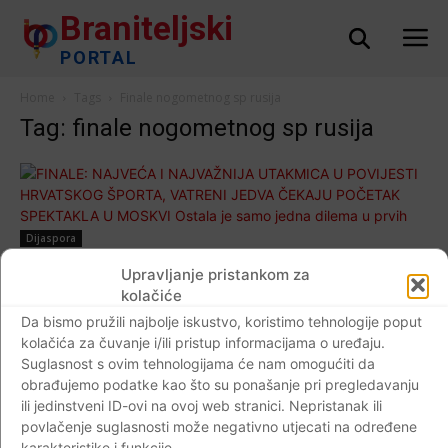
Braniteljski
PORTAL
Home
Tags
Finale nogometnog sp rusija
Tag: finale nogometnog sp rusija
Dijaspora
FINALE: NAJVEĆA I NAJVAŽNIJA
Upravljanje pristankom za
UTAKMICA U POVIJESTI HRVATSKOG
kolačiće
ŠPORTA, VATRENI JEDVA ČEKAJU
Da bismo pružili najbolje iskustvo, koristimo tehnologije poput
kolačića za čuvanje i/ili pristup informacijama o uređaju.
POČETAK SPEKTAKLA U MOSKVI Ostala je
Suglasnost s ovim tehnologijama će nam omogućiti da
samo jedna dilema u prvih 11!
obrađujemo podatke kao što su ponašanje pri pregledavanju
Braniteljski portal
-
15.07.2018
0
ili jedinstveni ID-ovi na ovoj web stranici. Nepristanak ili
povlačenje suglasnosti može negativno utjecati na određene
karakteristike i funkcije.