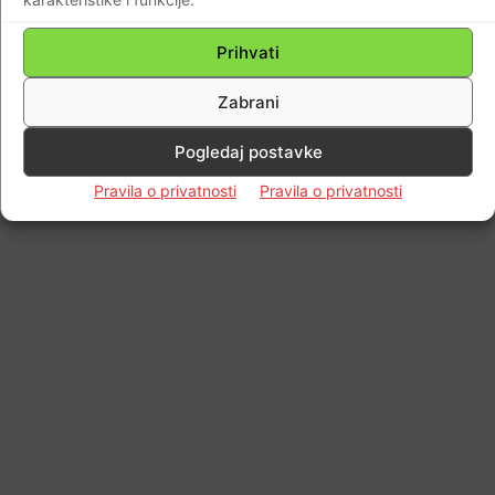
Prihvati
Impressum
Kontaktirajte nas
Pravila o privatnosti
© Newspaper WordPress Theme by TagDiv
Zabrani
Pogledaj postavke
Pravila o privatnosti
Pravila o privatnosti