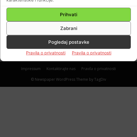
IDE MU-NAJBOGATIJI SPORTAŠ SVIJETA
NEMA NITI JEDNU POBJEDU, A
Prihvati
ZARAĐUJE NAJVIŠE! ŠTO GOD TAKNE,
Zabrani
PRETVARA SE U ZLATO
Braniteljski portal
-
20.02.2022
0
Pogledaj postavke
Pravila o privatnosti
Pravila o privatnosti
Impressum
Kontaktirajte nas
Pravila o privatnosti
© Newspaper WordPress Theme by TagDiv