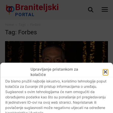
Braniteljski
PORTAL
Home
Tags
Forbes
Tag: Forbes
Upravljanje pristankom za
kolačiće
Da bismo pružili najbolje iskustvo, koristimo tehnologije poput
kolačića za čuvanje i/ili pristup informacijama o uređaju.
Suglasnost s ovim tehnologijama će nam omogućiti da
obrađujemo podatke kao što su ponašanje pri pregledavanju
ili jedinstveni ID-ovi na ovoj web stranici. Nepristanak ili
povlačenje suglasnosti može negativno utjecati na određene
AKTUALNO
karakteristike i funkcije.