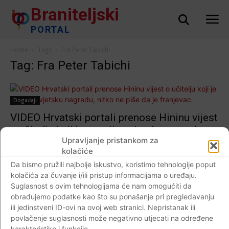
Braniteljski
PORTAL
Home
Tags
Fra Peter Tabichi
Tag: Fra Peter Tabichi
Događaji
VIDEO Hrvatski portali prenose Hininu vijest
o učitelju koji je osvojio svjetsku nagradu,
Upravljanje pristankom za
nitko ne piše da je franjevac
kolačiće
Braniteljski portal
-
27.03.2019
0
Da bismo pružili najbolje iskustvo, koristimo tehnologije poput
kolačića za čuvanje i/ili pristup informacijama o uređaju.
Suglasnost s ovim tehnologijama će nam omogućiti da
obrađujemo podatke kao što su ponašanje pri pregledavanju
ili jedinstveni ID-ovi na ovoj web stranici. Nepristanak ili
Impressum
Kontaktirajte nas
Pravila o privatnosti
povlačenje suglasnosti može negativno utjecati na određene
© Newspaper WordPress Theme by TagDiv
karakteristike i funkcije.