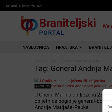
Četvrtak, 6. kolovoza 2026.
Braniteljski
Ne 
PORTAL
NASLOVNICA
HRVATSKA
BRANITELJ
Home
Tags
General Andrija Matijaš pauk
Tag: General Andrija M
AKTUALNO
U Općini Marina obilježena 25.
obljetnica pogibije general-bojnik
Andrije Matijaša-Pauka
Da
ču