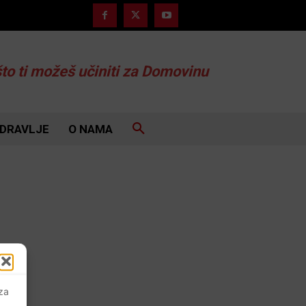
što ti možeš učiniti za Domovinu
DRAVLJE
O NAMA
 za