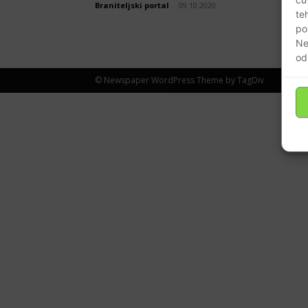
Braniteljski portal
-
09.10.2020
te
po
Ne
od
© Newspaper WordPress Theme by TagDiv