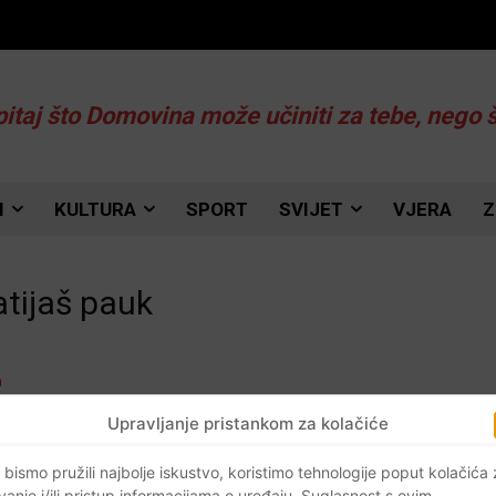
pitaj što Domovina može učiniti za tebe, nego 
I
KULTURA
SPORT
SVIJET
VJERA
Z
atijaš pauk
Upravljanje pristankom za kolačiće
a
 bismo pružili najbolje iskustvo, koristimo tehnologije poput kolačića
vanje i/ili pristup informacijama o uređaju. Suglasnost s ovim