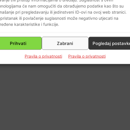
0
hnologijama će nam omogućiti da obrađujemo podatke kao što su
našanje pri pregledavanju ili jedinstveni ID-ovi na ovoj web stranici.
pristanak ili povlačenje suglasnosti može negativno utjecati na
ređene karakteristike i funkcije.
Prihvati
Zabrani
Pogledaj postavk
Pravila o privatnosti
Pravila o privatnosti