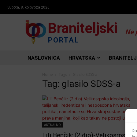
Subota, 8. kolovoza 2026.
Braniteljski
Ne 
PORTAL
NASLOVNICA
HRVATSKA
BRANITELJ
Home
Tags
Glasilo SDSS-a
Tag: glasilo SDSS-a
AKTUALNO
Da
Lili Benčik: (2.dio)-Velikosrpska
ču