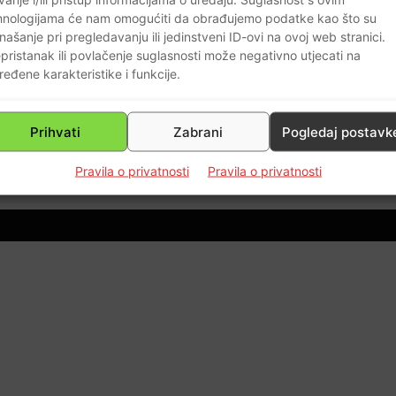
i
daju ovakvu naslovnicu, to je
hnologijama će nam omogućiti da obrađujemo podatke kao što su
najbolja referenca da si na pravom
našanje pri pregledavanju ili jedinstveni ID-ovi na ovoj web stranici.
pristanak ili povlačenje suglasnosti može negativno utjecati na
putu…A brzo će doći trenutak kad
ređene karakteristike i funkcije.
će širitelji mržnje i lažnih vijesti
biti skinuti s državnog proračuna
Braniteljski portal
-
12.07.2019
0
Prihvati
Zabrani
Pogledaj postavk
0
Pravila o privatnosti
Pravila o privatnosti