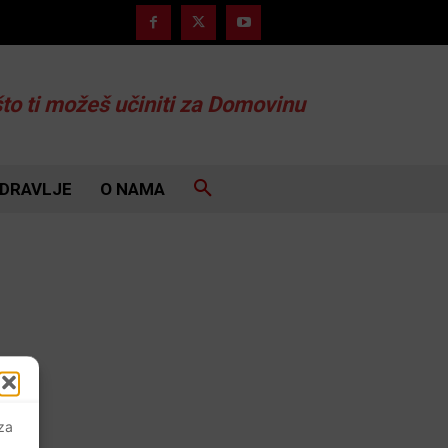
što ti možeš učiniti za Domovinu
DRAVLJE
O NAMA
 za