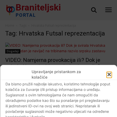
Braniteljski
PORTAL
Home
Tags
Hrvatska Futsal reprezentacija
Tag: Hrvatska Futsal reprezentacija
Događaji
VIDEO: Namjerna provokacija ili? Dok je
svirala Hrvatska himna- jedan je navijač na
Upravljanje pristankom za
tribinama razvio srpsku zastavu
kolačiće
Braniteljski portal
-
02.02.2019
16
Da bismo pružili najbolje iskustvo, koristimo tehnologije poput
kolačića za čuvanje i/ili pristup informacijama o uređaju.
Suglasnost s ovim tehnologijama će nam omogućiti da
obrađujemo podatke kao što su ponašanje pri pregledavanju
ili jedinstveni ID-ovi na ovoj web stranici. Nepristanak ili
Impressum
Kontaktirajte nas
Pravila o privatnosti
povlačenje suglasnosti može negativno utjecati na određene
© Newspaper WordPress Theme by TagDiv
karakteristike i funkcije.