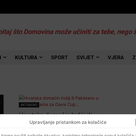
pitaj što Domovina može učiniti za tebe, nego 
I
KULTURA
SPORT
SVIJET
VJERA
Z
AKTUALNO
Hrvatska domaćin Indiji ili
Pakistanu u kvalifikacijama za
Upravljanje pristankom za kolačiće
Davis Cup…
 bismo pružili najbolje iskustvo, koristimo tehnologije poput kolačića