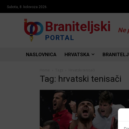
Subota, 8. kolovoza 2026.
Braniteljski
Ne 
PORTAL
NASLOVNICA
HRVATSKA
BRANITELJ
Home
Tags
Hrvatski tenisači
Tag: hrvatski tenisači
Da