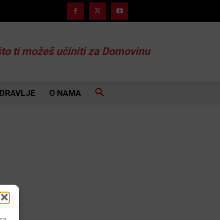
što ti možeš učiniti za Domovinu
DRAVLJE
O NAMA
 za