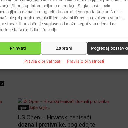
Braniteljski portal
-
24.11.2019
0
vanje i/ili pristup informacijama o uređaju. Suglasnost s ovim
hnologijama će nam omogućiti da obrađujemo podatke kao što su
našanje pri pregledavanju ili jedinstveni ID-ovi na ovoj web stranici.
pristanak ili povlačenje suglasnosti može negativno utjecati na
ređene karakteristike i funkcije.
Prihvati
Zabrani
Pogledaj postavk
Pravila o privatnosti
Pravila o privatnosti
0
Sport
US Open – Hrvatski tenisači
doznali protivnike, pogledajte