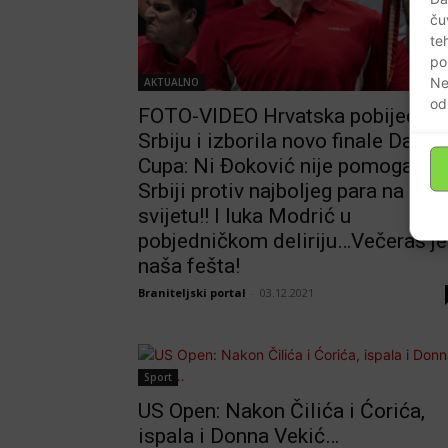
ču
te
po
Ne
AKTUALNO
od
FOTO-VIDEO Hrvatska pobijedila
Srbiju i izborila novo finale Davis
Cupa: Ni Đoković nije pomogao
Srbiji protiv najboljeg para na
svijetu!! I luka Modrić u
pobjedničkom deliriju…Večeras je
naša fešta!
Braniteljski portal
-
03.12.2021
Sport
US Open: Nakon Čilića i Ćorića,
ispala i Donna Vekić…