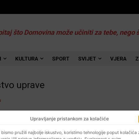
pitaj što Domovina može učiniti za tebe, nego 
I
KULTURA
SPORT
SVIJET
VJERA
Z
stvo uprave
Upravljanje pristankom za kolačiće
 bismo pružili najbolje iskustvo, koristimo tehnologije poput kolačića
vanje i/ili pristup informacijama o uređaju. Suglasnost s ovim