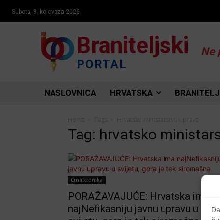
Subota, 8. kolovoza 2026.
Braniteljski
Ne 
PORTAL
NASLOVNICA
HRVATSKA
BRANITELJ
Home
Tags
Hrvatsko ministarstvo uprave
Tag: hrvatsko ministar
Crna kronika
PORAŽAVAJUĆE: Hrvatska ima
najNefikasniju javnu upravu u
Da
ču