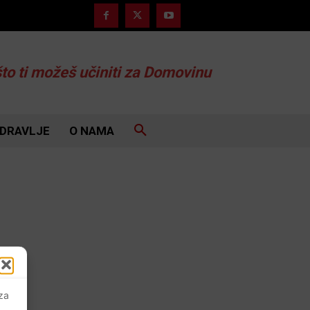
što ti možeš učiniti za Domovinu
DRAVLJE
O NAMA
 za