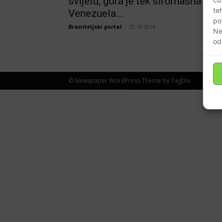
svijetu, gora je tek siromašna
te
Venezuela…
po
Braniteljski portal
-
20.10.2018
Ne
od
© Newspaper WordPress Theme by TagDiv