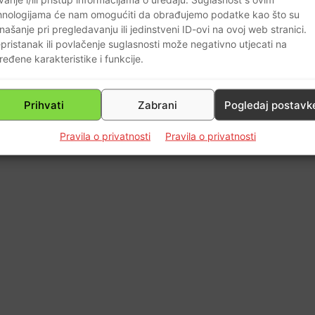
hnologijama će nam omogućiti da obrađujemo podatke kao što su
našanje pri pregledavanju ili jedinstveni ID-ovi na ovoj web stranici.
2
pristanak ili povlačenje suglasnosti može negativno utjecati na
ređene karakteristike i funkcije.
Prihvati
Zabrani
Pogledaj postavk
Pravila o privatnosti
Pravila o privatnosti